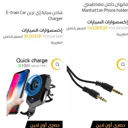
مانهتن حامل مغناطيسي
Manhattan Phone holder
شاحن سيارة إي ترين E-train Car
Charger
إكسسوارات السيارات
140,00
EGP
155,00
EGP
السعر شامل
إكسسوارات السيارات
الضريبة
95,00
EGP
105,00
EGP
السعر شامل
الضريبة
إضافة إلى السلة
إضافة إلى السلة
-10%
-11%
حصري أون لاين
حصري أون لاين