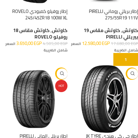
إطار بريللي روماني PIRELLI
إطار روفيلو كمبودي ROVELO
245/45ZR18 100W XL
275/55R19 111V
كاوتش
,
كاوتش مقاس 19
كاوتش
,
كاوتش مقاس 18
بيريللي PIRELLI
روفيلو ROVELO
3.650,00
EGP
12.580,00
EGP
4.505,00
EGP
17.680,00
EGP
السعر
السعر
شامل الضريبة
شامل الضريبة
إضافة إلى السلة
إضافة إلى السلة
-29%
-12%
HOT
إطار جي كي هندي JK TYRE
إطار بريللي الماني PIRELLI