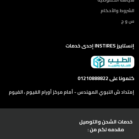
الشروط والأحكام
س و ج
إنستايرز INSTIRES إحدى خدمات
كلمونا على 01210888822
إمتداد ش النبوي المهندس - أمام مركز أورام الفيوم ، الفيوم
خدمات الشحن والتوصيل
مقدمه لكم من :