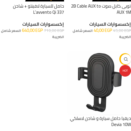
توبى كابل صوت 2B Cable AUX to
حامل للسيارة لافينتو + شاحن
L’avvento Qi 337
AUX 1M
إكسسوارات السيارات
إكسسوارات السيارات
640,00
EGP
40,00
EGP
710,00
EGP
45,00
EGP
السعر شامل
السعر شامل
الضريبة
الضريبة
إضافة إلى السلة
إضافة إلى السلة
-10%
HOT
ديفيا حامل سيارة و شاحن لاسلكي
Devia 10W