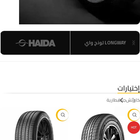
قطع غيار
إختيارات
كاوتش
جنط
بطارية
-29%
-46%
HOT