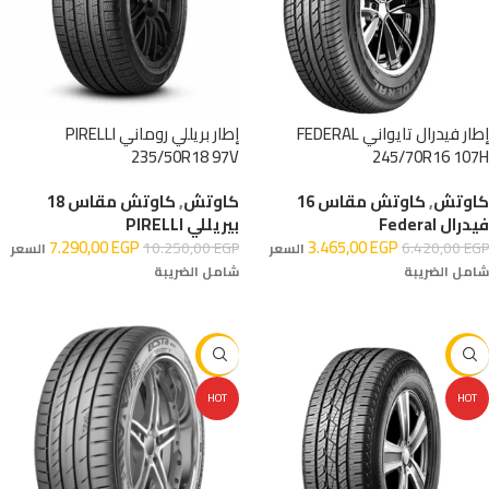
إطار فيدرال تايواني FEDERAL
إطار بريللي روماني PIRELLI
235/50R18 97V
245/70R16 107H
كاوتش
,
كاوتش مقاس 16
كاوتش
,
كاوتش مقاس 18
فيدرال Federal
بيريللي PIRELLI
7.290,00
EGP
3.465,00
EGP
10.250,00
EGP
6.420,00
EGP
السعر
السعر
شامل الضريبة
شامل الضريبة
إضافة إلى السلة
إضافة إلى السلة
-10%
-32%
HOT
HOT