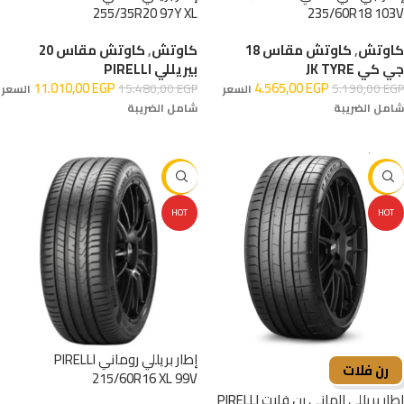
255/35R20 97Y XL
235/60R18 103V
كاوتش
,
كاوتش مقاس 18
كاوتش
,
كاوتش مقاس 20
جي كي JK TYRE
بيريللي PIRELLI
11.010,00
EGP
4.565,00
EGP
15.480,00
EGP
5.190,00
EGP
السعر
السعر
شامل الضريبة
شامل الضريبة
إضافة إلى السلة
إضافة إلى السلة
-16%
-16%
HOT
HOT
إطار بريللي روماني PIRELLI
رن فلات
215/60R16 XL 99V
إطار بريللي الماني رن فلات PIRELLI