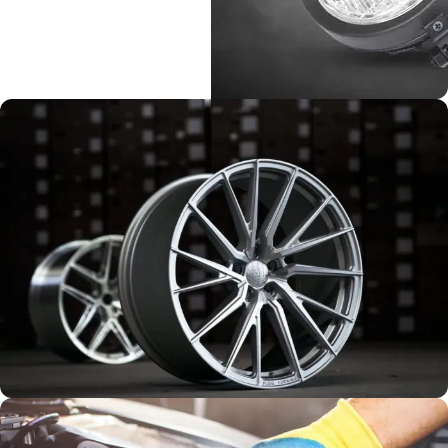
إكسسوارات
جنط