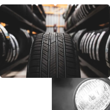
كاوتش