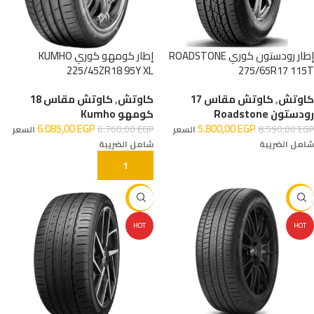
إطار رودستون كوري ROADSTONE
إطار كومهو كوري KUMHO
225/45ZR18 95Y XL
275/65R17 115T
كاوتش
,
كاوتش مقاس 17
كاوتش
,
كاوتش مقاس 18
رودستون Roadstone
كومهو Kumho
6.085,00
EGP
5.800,00
EGP
6.760,00
EGP
8.590,00
EGP
السعر
السعر
شامل الضريبة
شامل الضريبة
إضافة إلى السلة
إضافة إلى السلة
-19%
-29%
HOT
HOT