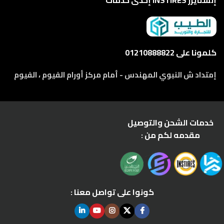
إنستايرز INSTIRES إحدى خدمات
كلمونا على 01210888822
إمتداد ش النبوي المهندس - أمام مركز أورام الفيوم ، الفيوم
خدمات الشحن والتوصيل
مقدمه لكم من :
كونوا على تواصل معنا :