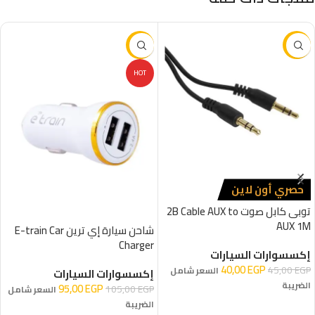
-10%
-11%
HOT
حصري أون لاين
توبى كابل صوت 2B Cable AUX to
AUX 1M
شاحن سيارة إي ترين E-train Car
Charger
إكسسوارات السيارات
40,00
EGP
45,00
EGP
السعر شامل
إكسسوارات السيارات
الضريبة
95,00
EGP
105,00
EGP
السعر شامل
الضريبة
إضافة إلى السلة