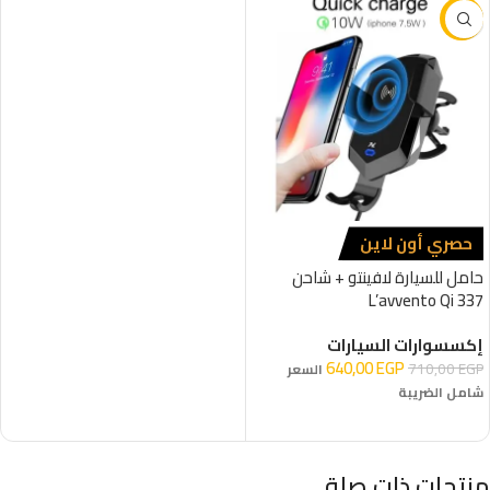
-10%
حصري أون لاين
حامل للسيارة لافينتو + شاحن
L’avvento Qi 337
إكسسوارات السيارات
640,00
EGP
710,00
EGP
السعر
شامل الضريبة
إضافة إلى السلة
منتجات ذات صلة