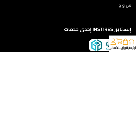
س و ج
إنستايرز INSTIRES إحدى خدمات
لرئيسية
تسوق
السلة
حسابي
كلمونا على 01210888822
إمتداد ش النبوي المهندس - أمام مركز أورام الفيوم ، الفيوم
خدمات الشحن والتوصيل
مقدمه لكم من :