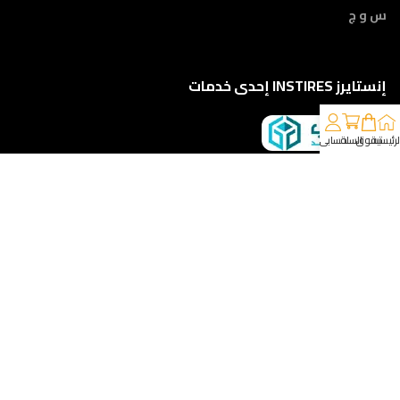
س و ج
إنستايرز INSTIRES إحدى خدمات
لرئيسية
تسوق
السلة
حسابي
كلمونا على 01210888822
إمتداد ش النبوي المهندس - أمام مركز أورام الفيوم ، الفيوم
خدمات الشحن والتوصيل
مقدمه لكم من :