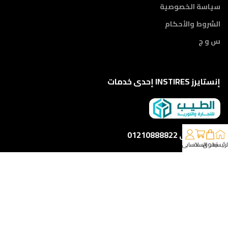
سياسة الخصوصية
الشروط والأحكام
س و ج
إنستايرز INSTIRES إحدى خدمات
كلمونا على 01210888822
لرئيسية
تسوق
السلة
حسابي
إمتداد ش النبوي المهندس - أمام مركز أورام الفيوم ، الفيوم
خدمات الشحن والتوصيل
مقدمه لكم من :