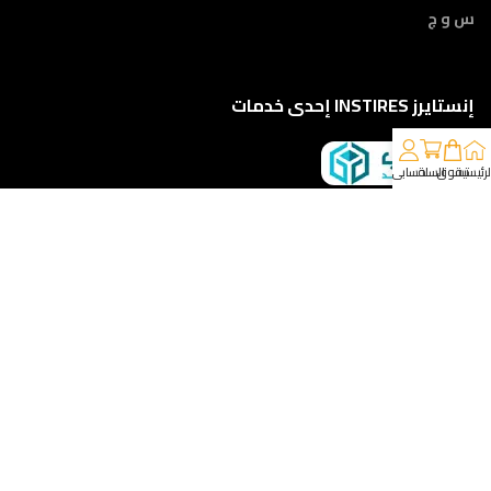
س و ج
إنستايرز INSTIRES إحدى خدمات
لرئيسية
تسوق
السلة
حسابي
كلمونا على 01210888822
إمتداد ش النبوي المهندس - أمام مركز أورام الفيوم ، الفيوم
خدمات الشحن والتوصيل
مقدمه لكم من :