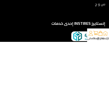
س و ج
إنستايرز INSTIRES إحدى خدمات
لرئيسية
تسوق
السلة
حسابي
كلمونا على 01210888822
إمتداد ش النبوي المهندس - أمام مركز أورام الفيوم ، الفيوم
خدمات الشحن والتوصيل
مقدمه لكم من :