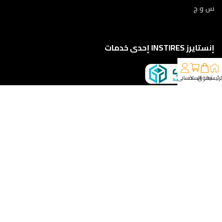
س و ج
إنستايرز INSTIRES إحدى خدمات
لرئيسية
تسوق
السلة
حسابي
كلمونا على 01210888822
إمتداد ش النبوي المهندس - أمام مركز أورام الفيوم ، الفيوم
خدمات الشحن والتوصيل
مقدمه لكم من :