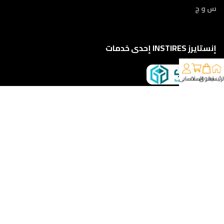
س و ج
إنستايرز INSTIRES إحدى خدمات
لرئيسية
تسوق
السلة
حسابي
كلمونا على 01210888822
إمتداد ش النبوي المهندس - أمام مركز أورام الفيوم ، الفيوم
خدمات الشحن والتوصيل
مقدمه لكم من :