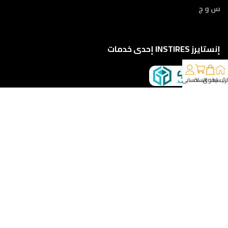
س و ج
إنستايرز INSTIRES إحدى خدمات
لرئيسية
تسوق
السلة
حسابي
كلمونا على 01210888822
إمتداد ش النبوي المهندس - أمام مركز أورام الفيوم ، الفيوم
خدمات الشحن والتوصيل
مقدمه لكم من :