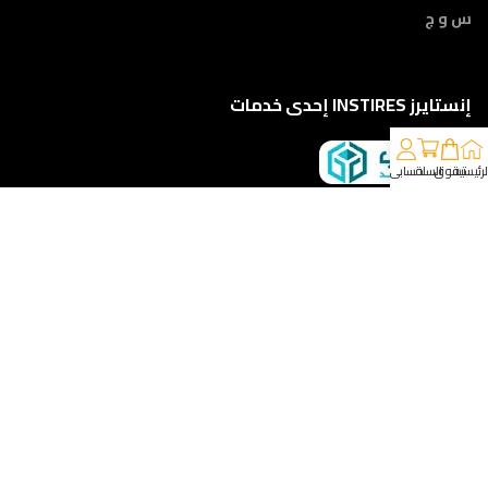
س و ج
إنستايرز INSTIRES إحدى خدمات
لرئيسية
تسوق
السلة
حسابي
كلمونا على 01210888822
إمتداد ش النبوي المهندس - أمام مركز أورام الفيوم ، الفيوم
خدمات الشحن والتوصيل
مقدمه لكم من :