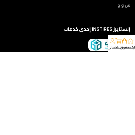
س و ج
إنستايرز INSTIRES إحدى خدمات
لرئيسية
تسوق
السلة
حسابي
كلمونا على 01210888822
إمتداد ش النبوي المهندس - أمام مركز أورام الفيوم ، الفيوم
خدمات الشحن والتوصيل
مقدمه لكم من :