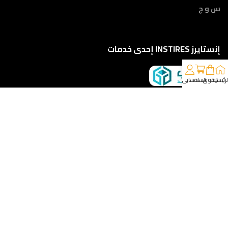
س و ج
إنستايرز INSTIRES إحدى خدمات
لرئيسية
تسوق
السلة
حسابي
كلمونا على 01210888822
إمتداد ش النبوي المهندس - أمام مركز أورام الفيوم ، الفيوم
خدمات الشحن والتوصيل
مقدمه لكم من :