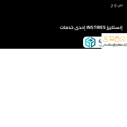
س و ج
إنستايرز INSTIRES إحدى خدمات
لرئيسية
تسوق
السلة
حسابي
كلمونا على 01210888822
إمتداد ش النبوي المهندس - أمام مركز أورام الفيوم ، الفيوم
خدمات الشحن والتوصيل
مقدمه لكم من :