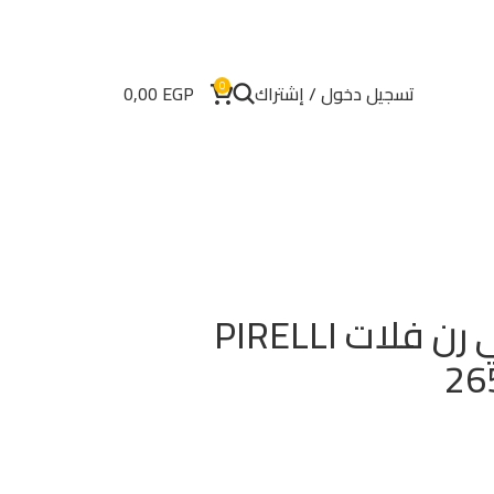
0
تسجيل دخول / إشتراك
EGP
0,00
إطار بريللي مكسيكي رن فلات PIRELLI
26