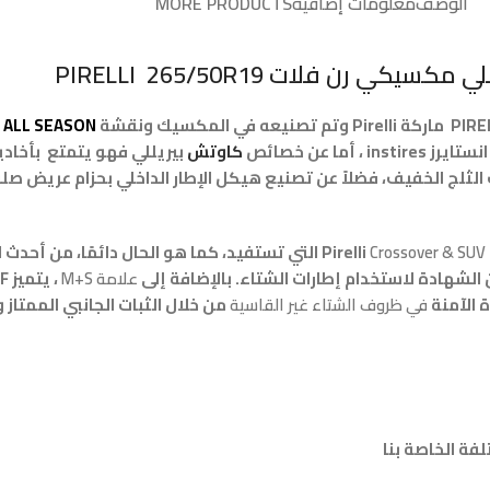
الوصف
معلومات إضافية
MORE PRODUCTS
مكسيكي رن فلات PIRELLI 265/50R19
 ALL SEASON
insti ، أما عن خصائص
كاوتش
بيريللي فهو يتمتع بأخادي
الثلج الخفيف، فضلاً عن تصنيع هيكل الإطار الداخلي بحزام عريض صلب
Crossover & SUV
التي تستفيد، كما هو الحال دائمًا، من أحدث 
شهادة لاستخدام إطارات الشتاء. بالإضافة إلى
علامة M+S
في ظروف الشتاء غير القاسية
من خلال الثبات الجانبي الممتاز 
فة الخاصة بنا