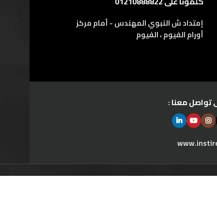
كلمونا على 01210888822
إمتداد ش النبوي المهندس - أمام مركز
أورام الفيوم ، الفيوم
 تواصل معنا :
www.instir