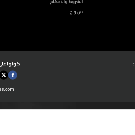
الشروط والأحكام
س و ج
كونوا على
es.com