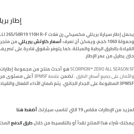
إطار بريللي 
يحمل إطار سيارة بريللي مكسيكي رن فلات PIRELLI 265/50R19 110H R-F ماركة Pirelli وتم تصنيعه في المكسيك ونقشة
وحمولة 1060 كجم، ويمكن أن نعرف
أسعار كاوتش بيريللي
من متجر انستايرز res
القيادة بالطرق الرطبة والمبللة، كما يتوفر شقوق قادرة على تصريف 
حتى يطيل من عمر الإطار.
SCORPION™ ZERO ALL SEASON SF
هو أحدث منتج من مجموعة إطارات Pirelli
والأمان على جميع أسطح الطرق
. تضمن
علامة 3PMSF
أعلى مستوى من ال
3PMSF المطبوعة على الجدار الجانبي. يتم ضمان الأداء الفعال والقيادة الآمنة
لمزيد من الإطارات مقاس 19 التي تناسب سيارتكـ
أضغط هنا
يمكنك شراء هذا المنتج نقداً أو بالتقسيط من خلال
طرق الدفع
المختل