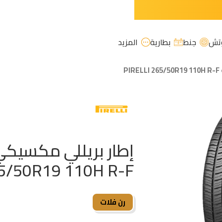
تش
جنط
بطارية
المزيد
P
5/50R19 110H R-F
رن فلات