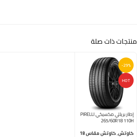
منتجات ذات صلة
-29%
HOT
إطار بريللي مكسيكي PIRELLI
265/60R18 110H
كاوتش
,
كاوتش مقاس 18