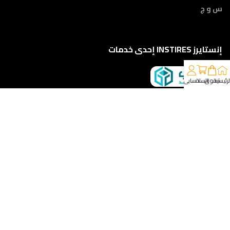
س و ج
إنستايرز INSTIRES إحدى خدمات
لرئيسية
تسوق
السلة
حسابي
كلمونا على 01210888822
إمتداد ش النبوي المهندس - أمام مركز أورام الفيوم ، الفيوم
خدمات الشحن والتوصيل
مقدمه لكم من :