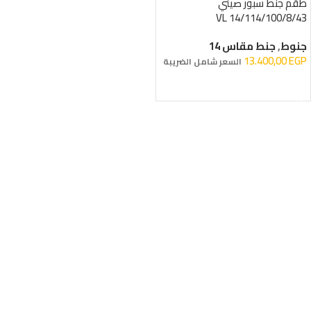
طقم جنط سبور صيني
14/114/100/8/43 VL
WHELEGEND
جنوط
,
جنط مقاس 14
13.400,00
EGP
السعر شامل الضريبة
إضافة إلى السلة