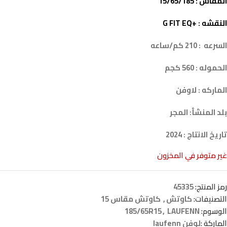
المقاس : 15/65/185
النقشه : +G FIT EQ
السرعه : 210 كم/ساعه
الحموله : 560 كجم
الماركه : لاوفن
بلد المنشأ: المجر
تاريخ الانتاج : 2024
غير متوفر في المخزون
رمز المنتج:
45335
التصنيفات:
كاوتش
,
كاوتش مقاس 15
الوسوم:
LAUFENN
,
185/65R15
الماركة :
لوفن laufenn