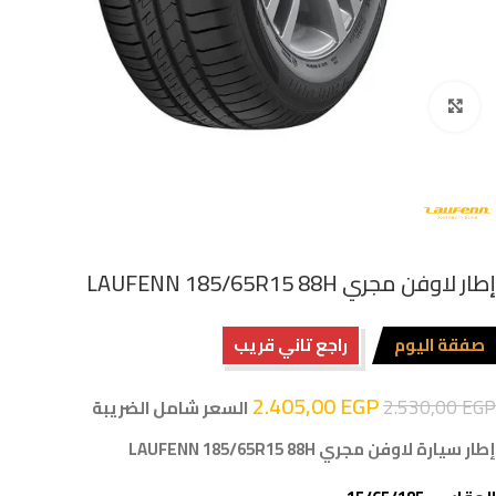
اضغط للتكبير
إطار لاوفن مجري LAUFENN 185/65R15 88H
صفقة اليوم
راجع تاني قريب
2.405,00
EGP
2.530,00
EGP
السعر شامل الضريبة
إطار سيارة لاوفن مجري LAUFENN 185/65R15 88H