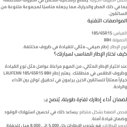
بما في ذلك المطر والحرارة، مما يجعله مناسبًا لمجموعة متنوعة من
السائقين.
المواصفات التقنية
القياس:
185/65R15
الحمولة:
88H
نوع الإطار:
إطار صيفي، مثالي للقيادة في ظروف مختلفة.
كيف تختار الإطار المناسب لسيارتك؟
عند اختيار الإطار المثالي، من المهم مراعاة عوامل مثل نوع القيادة
وظروف الطقس في منطقتك. يعتبر إطار LAUFENN 185/65R15 88H
خياراً ممتازاً للسائقين الذين يرغبون في تحقيق توازن بين الأداء
والراحة.
لضمان أداء إطارك لفترة طويلة، يُنصح بـ:
فحص الضغط بشكل منتظم:
يساعد ذلك في تحسين استهلاك الوقود
وضمان قيادة آمنة.
تدوير الإطارات:
قم بتدوير الإطارات كل 5,000 إلى 8,000 ميل للحفاظ