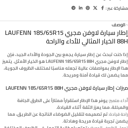
مشاركة عبر :
الوصف
إطار سيارة لاوفن مجري LAUFENN 185/65R15
88H الخيار المثالي للأداء والراحة
إذا كنت تبحث عن إطار سيارة يجمع بين الجودة والأداء الجيد، فإن
إطار لاوفن مجري LAUFENN 185/65R15 88H هو الخيار الأمثل. يتميز
هذا الإطار بمواصفات عالية تجعله مناسبًا لمختلف الظروف الجوية،
مما يضمن لك قيادة آمنة ومريحة.
ميزات إطار سيارة لاوفن مجري LAUFENN 185/65R15 88H
أداء متميز:
يوفر هذا الإطار استقراراً ممتازاً على الطرق الجافة
والمبللة، مما يعزز الثقة أثناء القيادة.
راحة قيادة:
تم تصميمه لتقليل الضوضاء الناتجة عن الطريق، مما
يضمن تجربة قيادة مريحة وهادئة.
تحمل الظروف الجوية:
يتمتع بإمكانية التحمل في الظروف المختلفة،