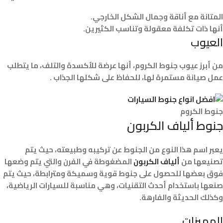
المتانة مع أناقة وجمال الشكل الخارجي.
أنها ذات تكلفة معقولة وتناسب الكثيرين.
العيوب
من أبرز عيوب جنوط الكروم، أنها عرضة للأكسدة والتلف، ما يتطلب
عمل صيانة مستمرة لها، للحفاظ على شكلها الجذاب .
جنوط الكروم
جنوط ألياف الكربون
يعبر اسم هذا النوع من الجنوط عن تركيبه وطبيعته، حيث يتم
تصنيعها من
ألياف الكربون
المضغوطة في الفرن والتي يتم وضعها
فوق بعضها للحصول على جنوط قوية وسميكة ومترابطة، حيث يتم
صنعها باستخدام أحدث التقنيات، وهي مناسبة للسيارات الرياضية،
وكذلك الحديثة والفارهة.
المميزات