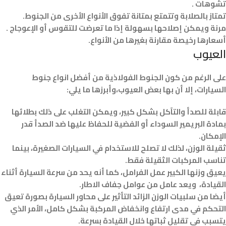
تشوهات .
تمتاز بالصلابة وتتمتع بمتانة تفوق الأنواع الأخرى من الجنوط.
مرنة ويمكن إصلاحها بسهولة إذا ما تعرضت للتقوس أو الإعوجاج .
أسعارها رخيصة مقارنة بغيرها من الأنواع.
العيوب
على الرغم من كون الجنوط الفولاذية من أفضل انواع جنوط
السيارات، إلا أن بها بعض العيوب،وأبرزها ما يلي:
قابلة للصدأ والتآكل بشكل كبير، ويمكن التغلب على ذلك بطلائها
بمادة البريمير السوداء أو الفضية للحفاظ عليها ضد الصدأ قدر
الإمكان.
ثقيلة الوزن، لذلك لا تصلح للاستخدام في السيارات الصغيرة، بينما
تناسب المركبات الثقيلة فقط.
يعيق وزنها الكبير عمل الفرامل، كما أنه يحد من سرعة السيارة أثناء
القيادة، ويعد عامل من عوامل جفاف الاطار.
أيضا من سلبيات الوزن الزائد التأثير على محاور السيارة بصورة تعيق
التحكم في مدى ارتفاع وانخفاض المركبة بشكل كامل، الأمر الذي
يتسبب في تقليل ثباتها خلال القيادة بسرعة.