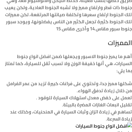
طريق خلطها بنسب معينة، كخلط النيكل والألومنيوم معا، وهي
جنوط ذات قطر وارتفاع مميز ولا تشبه الجنوط العادية، ولكن يعيب
تلك الجنوط ارتفاع سعرها وتكلفة صيانتها المرتفعة، لكن مميزات
تلك الجنوط كثيرة تجعل الكثير من الناس يفضلونها، ويوجد سبور
جنوط سبور مقاس 14 وأخرى مقاس 15
المميزات
أهم ما يميز جنوط الاسبور ويجعلها ضمن افضل انواع جنوط
السيارات، هي أنها خفيفة الوزن ولا تسبب ثقل للسيارة، كما تمتاز
بما يلي:
شكلها مميز جدا، وتحتوي على فراغات كبيرة تزيد من عمر الفرامل
من خلال زيادة تدفق الهواء.
تعمل على خفض معدل استهلاك السيارة للوقود .
تقليل انبعاث الغازات المضرة بالبيئة.
تساهم في زيادة اتزان وثبات السيارة في المنحنيات، وكذلك عند
زيادة السرعة.