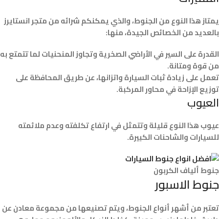
يمتاز هذا النوع من الجنوط، والذي يمكنكم شرائه من متجر انستايرز
بالعديد من الخصائص الجيدة، منها:
القدرة على السير في الأراضي الصخرية وتجاوز المنحنيات لما تتمتع به
من قوة ومتانة.
تعمل على زيادة ثبات السيارة واتزانها، عن طريق المحافظة على
توزيع الإزاحة في محاور المركبة.
العيوب
عيوب هذا النوع قليلة وتتمثل في ارتفاع تكلفته وعدم ملائمته
للسيارات والشاحنات الكبيرة.
جنوط ألياف الكربون
جنوط الاسبور
تعتبر من أشهر أنواع الجنوط، ويتم تصنيعها من مجموعة معادن عن