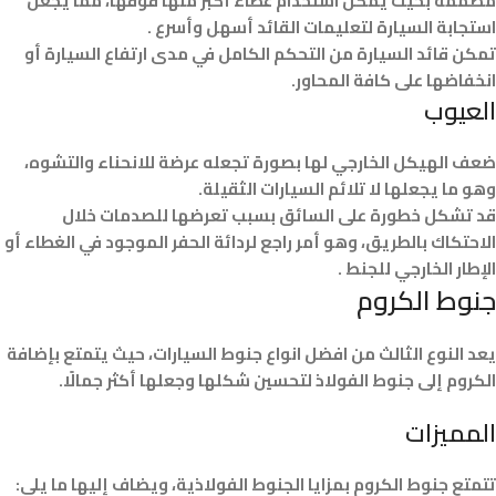
مصممة بحيث يمكن استخدام غطاء أكبر منها فوقها، مما يجعل
استجابة السيارة لتعليمات القائد أسهل وأسرع .
تمكن قائد السيارة من التحكم الكامل في مدى ارتفاع السيارة أو
انخفاضها على كافة المحاور.
العيوب
ضعف الهيكل الخارجي لها بصورة تجعله عرضة للانحناء والتشوه،
وهو ما يجعلها لا تلائم السيارات الثقيلة.
قد تشكل خطورة على السائق بسبب تعرضها للصدمات خلال
الاحتكاك بالطريق، وهو أمر راجع لردائة الحفر الموجود في الغطاء أو
الإطار الخارجي للجنط .
جنوط الكروم
يعد النوع الثالث من افضل انواع جنوط السيارات، حيث يتمتع بإضافة
الكروم إلى جنوط الفولاذ لتحسين شكلها وجعلها أكثر جمالًا.
المميزات
تتمتع جنوط الكروم بمزايا الجنوط الفولاذية، ويضاف إليها ما يلي: