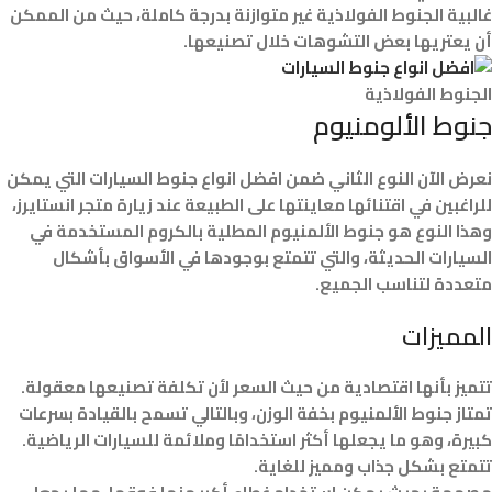
غالبية الجنوط الفولاذية غير متوازنة بدرجة كاملة، حيث من الممكن
أن يعتريها بعض التشوهات خلال تصنيعها.
الجنوط الفولاذية
جنوط الألومنيوم
نعرض الآن النوع الثاني ضمن افضل انواع جنوط السيارات التي يمكن
للراغبين في اقتنائها معاينتها على الطبيعة عند زيارة متجر انستايرز،
وهذا النوع هو جنوط الألمنيوم المطلية بالكروم المستخدمة في
السيارات الحديثة، والتي تتمتع بوجودها في الأسواق بأشكال
متعددة لتناسب الجميع.
المميزات
تتميز بأنها اقتصادية من حيث السعر لأن تكلفة تصنيعها معقولة.
تمتاز جنوط الألمنيوم بخفة الوزن، وبالتالي تسمح بالقيادة بسرعات
كبيرة، وهو ما يجعلها أكثر استخدامًا وملائمة للسيارات الرياضية.
تتمتع بشكل جذاب ومميز للغاية.