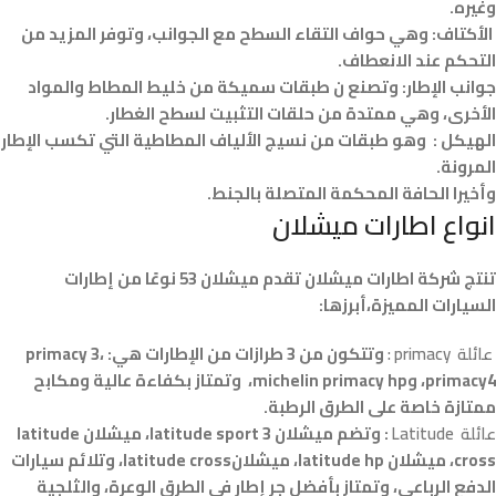
وغيره.
الأكتاف: وهي حواف التقاء السطح مع الجوانب، وتوفر المزيد من
التحكم عند الانعطاف.
جوانب الإطار: وتصنع ن طبقات سميكة من خليط المطاط والمواد
الأخرى، وهي ممتدة من حلقات التثبيت لسطح الغطار.
الهيكل : وهو طبقات من نسيج الألياف المطاطية التي تكسب الإطار
المرونة.
وأخيرا الحافة المحكمة المتصلة بالجنط.
انواع اطارات ميشلان
تنتج شركة اطارات ميشلان تقدم ميشلان 53 نوعًا من إطارات
السيارات المميزة،أبرزها:
عائلة primacy :
وتتكون من 3 طرازات من الإطارات هي: primacy 3،
primacy4، وmichelin primacy hp، وتمتاز بكفاءة عالية ومكابح
ممتازة خاصة على الطرق الرطبة.
عائلة Latitude
: وتضم ميشلان latitude sport 3، ميشلان latitude
cross، ميشلان latitude hp، ميشلانlatitude cross، وتلائم سيارات
الدفع الرباعي، وتمتاز بأفضل جر إطار في الطرق الوعرة، والثلجية