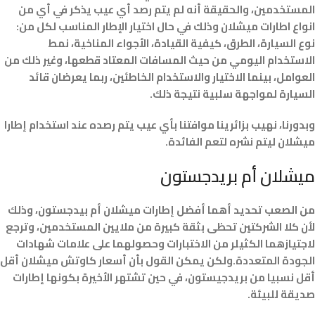
المستخدمين، والحقيقة أنه لم يتم رصد أي عيب يذكر في أي من
انواع اطارات ميشلان وذلك في حال اختيار الإطار المناسب لكل من:
نوع السيارة، الطرق، كيفية القيادة، الأجواء المناخية، نمط
الاستخدام اليومي من حيث المسافات المعتاد قطعها، وغير ذلك من
العوامل، بينما الاختيار والاستخدام الخاطئين، ربما يعرضان قائد
السيارة لمواجهة سلبية نتيجة ذلك.
وبدورنا، نهيب بزائرينا موافتنا بأي عيب يتم رصده عند استخدام إطارا
ميشلان ليتم نشره لتعم الفائدة.
ميشلان أم بريدجستون
من الصعب تحديد أهما أفضل إطارات ميشلان أم بيدجستون، وذلك
لأن كلا الشركتين تحظى بثقة كبيرة من ملايين المستخدمين، وترجع
لاجتيازهما الكثيلر من الاختبارات وحصولهما على علامات شهادات
الجودة المتعددة.ولكن يمكن القول بأن أسعار كاوتش ميشلان أقل
أقل نسبيا من بريدجيستون، في حين تشتهر الأخيرة بكونها إطارات
صديقة للبيئة.