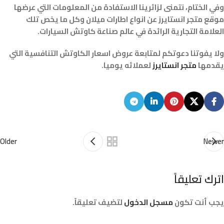
وفي الختام، نتمنى لزائرينا الاستفادة من المعلومات التي عرضها
موقع متجر انستايرز عن انواع اطارات ميلان وكل ما يخص تلك
العلامة التجارية الرائدة في عالم صناعة كاوتش السيارات.
ولا يفوتنا دعوتكم لمتابعة عروض اسعار الكاوتش التنافسية التي
يقدمها
متجر انستايرز
لعملائه يوميا.
Older
Newer
اترك تعليقاً
يجب أنت تكون
مسجل الدخول
لتضيف تعليقاً.