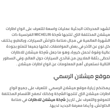
تشهد المحركات البحثية عمليات واسعة للتعرف على انواع اطارات
ميشلان المختلفة التي تنتجها شركة MICHELIN الفرنسية ذات
الشهرة العالمية في مجال صناعة كاوتش السيارات، وبالطبع يختلف
كل نوع عن الآخر في بعض المواصفات، لكنها جميعا تتمتع بجودة
عالية وقوة تحمل كبيرة، وهو ما جعل شركة ميشلان للاطارات
تحظى بثقة الملايين من قائدي السيارات حول العالم، وفي السطور
التالية نستعرض أهم المعلومات عن انواع اطارات ميشلان .
موقع ميشلان الرسمي
يمكنكم زيارة موقع ميشلان الرسمي للتعرف على جميع انواع
اطارات ميشلان التي تنتجها الشركة وكذلك تصفح الأقسام المختلفة
للموقع والتعرف على تاريخ
شركة ميشلان للاطارات
في صناعة
الكاوتش، وأيضا معرفة الجديد لديها.