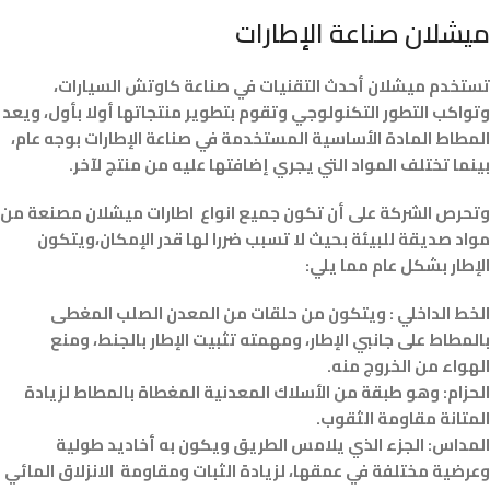
ميشلان صناعة الإطارات
تستخدم ميشلان أحدث التقنيات في صناعة كاوتش السيارات،
وتواكب التطور التكنولوجي وتقوم بتطوير منتجاتها أولا بأول، ويعد
المطاط المادة الأساسية المستخدمة في صناعة الإطارات بوجه عام،
بينما تختلف المواد التي يجري إضافتها عليه من منتج لآخر.
وتحرص الشركة على أن تكون جميع انواع اطارات ميشلان مصنعة من
مواد صديقة للبيئة بحيث لا تسبب ضررا لها قدر الإمكان،ويتكون
الإطار بشكل عام مما يلي:
الخط الداخلي : ويتكون من حلقات من المعدن الصلب المغطى
بالمطاط على جانبي الإطار، ومهمته تثبيت الإطار بالجنط، ومنع
الهواء من الخروج منه.
الحزام: وهو طبقة من الأسلاك المعدنية المغطاة بالمطاط لزيادة
المتانة مقاومة الثقوب.
المداس: الجزء الذي يلامس الطريق ويكون به أخاديد طولية
وعرضية مختلفة في عمقها، لزيادة الثبات ومقاومة الانزلاق المائي