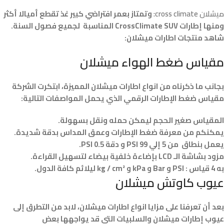
ميشلان cross climate:
وتمتاز بعمر افتراضي كبير غذ تقطع أميالا أكثر
ومنها إطارات CrossClimate SUV المناسبة لجميع فصول السنة.
شاهد منتجات اطارات ميشلان:
مقياس ضغط الهواء ميشلان
بجانب ما ذكرناه من انواع اطارات ميشلان المميزة، ابتكرت الشركة
مقياس ضغط الإطارات الرقمي الذي يحمل المواصفات التالية:
المقياس صغير الحجم ليمكن حمله ونقل بسهولة.
يمكنكم من معرفة ضغط الإطارات وعمق المداس بدقة شديدة.
يعمل بنطاق من 5 إلي 99 PSI و دقة 0.5 PSI.
مزود بشاشة الـ LCD بإضاءة خلفية بيضاء لتسهيل القراءة.
به 4 قياس : PSI و Bar و kPa و kg / cm² ليلائم كافة الدول.
عيوب كاوتش ميشلان
بعد أن تعرفنا على مزايا انواع اطارات ميشلان، لابد من التطرق إلى
عيوب إطارات ميشلان والسلبيات التي قد يواجهها بعض