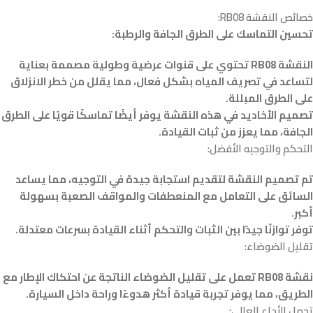
خصائص النقشة RB08:
تحسين التماسك على الطرق الجافة والرطبة:
النقشة RB08 تحتوي على قنوات عرضية وطولية مصممة بعناية
لتساعد في تصريف المياه بشكل فعال، مما يقلل من خطر الانزلاق
على الطرق المبللة.
تصميم الأخاديد في هذه النقشة يوفر أيضًا تماسكًا قويًا على الطرق
الجافة، مما يعزز من ثبات القيادة.
التحكم والتوجيه الأفضل:
تم تصميم النقشة لتقديم استجابة جيدة في التوجيه، مما يساعد
السائق على التعامل مع المنعطفات والمواقف الصعبة بسهولة
أكبر.
توفر توازنًا جيدًا بين الثبات والتحكم أثناء القيادة بسرعات معتدلة.
تقليل الضوضاء:
نقشة RB08 تعمل على تقليل الضوضاء الناتجة عن احتكاك الإطار مع
الطريق، مما يوفر تجربة قيادة أكثر هدوءًا وراحة داخل السيارة.
تحمل الأداء العالي: