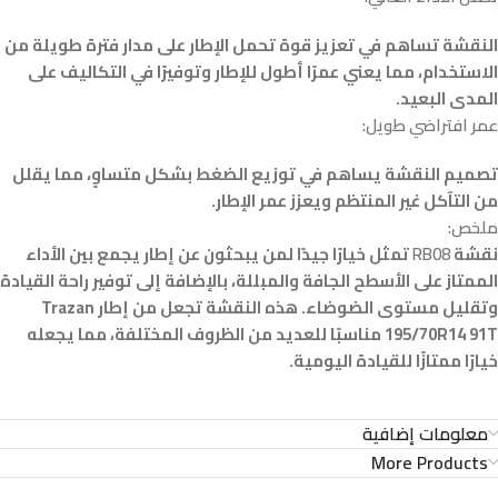
النقشة تساهم في تعزيز قوة تحمل الإطار على مدار فترة طويلة من
الاستخدام، مما يعني عمرًا أطول للإطار وتوفيرًا في التكاليف على
المدى البعيد.
عمر افتراضي طويل:
تصميم النقشة يساهم في توزيع الضغط بشكل متساوٍ، مما يقلل
من التآكل غير المنتظم ويعزز عمر الإطار.
ملخص:
نقشة
RB08
تمثل خيارًا جيدًا لمن يبحثون عن إطار يجمع بين الأداء
الممتاز على الأسطح الجافة والمبللة، بالإضافة إلى توفير راحة القيادة
وتقليل مستوى الضوضاء. هذه النقشة تجعل من إطار Trazan
195/70R14 91T مناسبًا للعديد من الظروف المختلفة، مما يجعله
خيارًا ممتازًا للقيادة اليومية.
معلومات إضافية
More Products