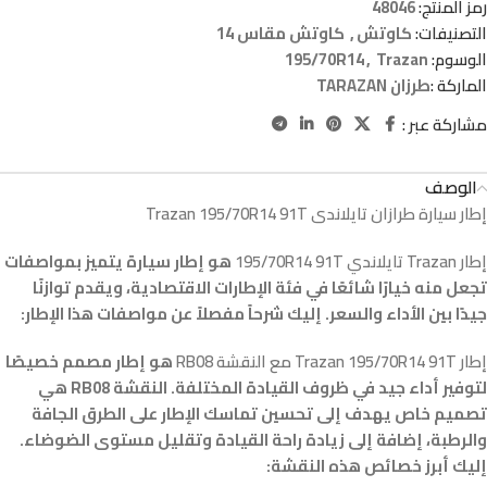
رمز المنتج:
48046
التصنيفات:
كاوتش
,
كاوتش مقاس 14
الوسوم:
Trazan
,
195/70R14
الماركة :
طرزان TARAZAN
مشاركة عبر :
الوصف
إطار سيارة طرازان تايلاندى Trazan 195/70R14 91T
إطار Trazan تايلاندي 195/70R14 91T
هو إطار سيارة يتميز بمواصفات
تجعل منه خيارًا شائعًا في فئة الإطارات الاقتصادية، ويقدم توازنًا
جيدًا بين الأداء والسعر. إليك شرحاً مفصلاً عن مواصفات هذا الإطار:
إطار Trazan 195/70R14 91T مع النقشة RB08
هو إطار مصمم خصيصًا
لتوفير أداء جيد في ظروف القيادة المختلفة. النقشة RB08 هي
تصميم خاص يهدف إلى تحسين تماسك الإطار على الطرق الجافة
والرطبة، إضافة إلى زيادة راحة القيادة وتقليل مستوى الضوضاء.
إليك أبرز خصائص هذه النقشة: