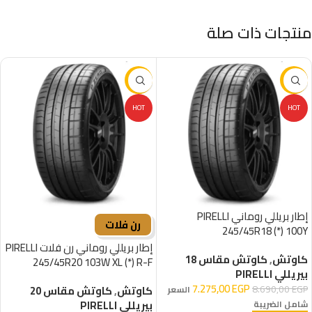
منتجات ذات صلة
-16%
-16%
HOT
HOT
إطار بريللي روماني PIRELLI
رن فلات
245/45R18 (*) 100Y
إطار بريللي روماني رن فلات PIRELLI
كاوتش
,
كاوتش مقاس 18
245/45R20 103W XL (*) R-F
بيريللي PIRELLI
7.275,00
EGP
8.690,00
EGP
كاوتش
,
كاوتش مقاس 20
السعر
بيريللي PIRELLI
شامل الضريبة