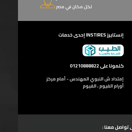
لكل مكان في مصر
إنستايرز INSTIRES إحدى خدمات
كلمونا على 01210888822
إمتداد ش النبوي المهندس - أمام مركز
أورام الفيوم ، الفيوم
 تواصل معنا :