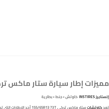
مميزات إطار سيارة ستار ماكس تركي مقاس Starmaxx
إنستايرز INSTIRES
كاوتش • جنط • بطارية
تعد
كاوتشات
ستار ماكس تركي 5R13 73T