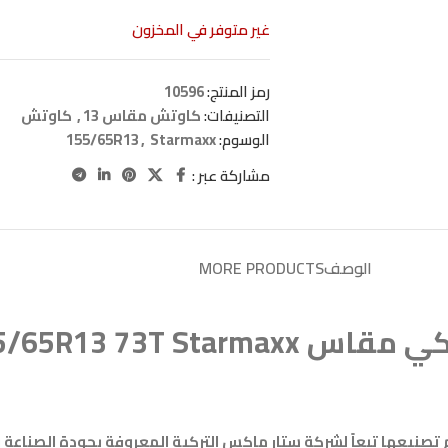
غير متوفر في المخزون
رمز المنتج:
10596
التصنيفات:
كاوتش مقاس 13
,
كاوتش
الوسوم:
Starmaxx
,
155/65R13
مشاركة عبر :
الوصف
MORE PRODUCTS
155/65R13 73T 
155/6 أحد الاطارات التي تم تصنيعها تبعاً لشركة ستار ماكس التركية المعروفة بجود