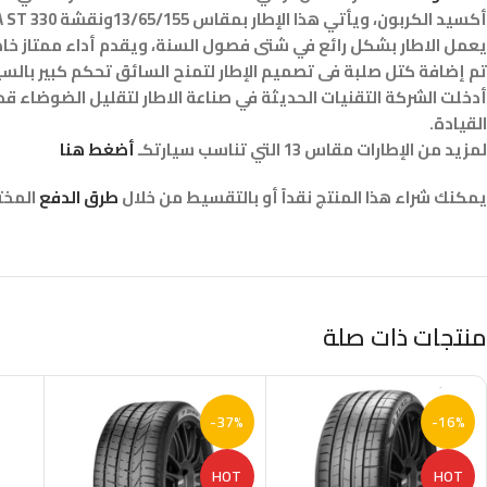
أكسيد الكربون، ويأتي هذا الإطار بمقاس 13/65/155ونقشة ULTRA ST 330
يعمل الاطار بشكل رائع في شتى فصول السنة، ويقدم أداء ممتاز خا
تم إضافة كتل صلبة فى تصميم الإطار لتمنح السائق تحكم كبير بالسيار
أدخلت الشركة التقنيات الحديثة في صناعة الاطار لتقليل الضوضاء قدر
القيادة.
لمزيد من الإطارات مقاس 13 التي تناسب سيارتكـ
أضغط هنا
يمكنك شراء هذا المنتج نقداً أو بالتقسيط من خلال
طرق الدفع
المختل
منتجات ذات صلة
-37%
-16%
HOT
HOT