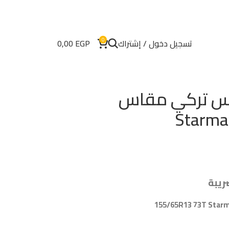
0
تسجيل دخول / إشتراك
EGP
0,00
اكس تركي مقاس
Starma
ريبة