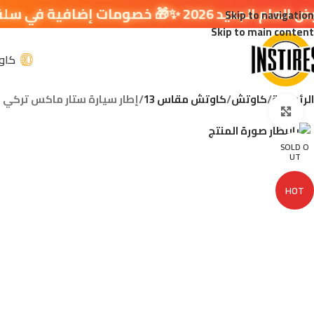
ضافية في سلة التسوق 🔥
Skip to navigation
Skip to main content
كاو
الرئيسية
كاوتش
كاوتش مقاس 13
إطار سيارة ستار ماكس تركي مقاس 55/65R13 73T
اضغط للتكبير
SOLD O
UT
HOT