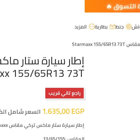
تش
جنط
بطارية
المزيد
Starmaxx 1
إطار سيارة ستار م
xx 155/65R13 73T
راجع تاني قريب
1.635,00
EGP
السعر شامل الض
إطار سيارة ستار ماكس تركي مقاس 155/65R13 73T Starmaxx
المقاس :13/65/155