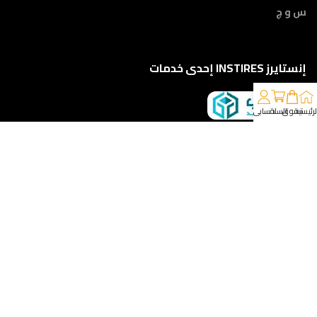
س و ج
إنستايرز INSTIRES إحدى خدمات
لرئيسية
تسوق
السلة
حسابي
كلمونا على 01210888822
إمتداد ش النبوي المهندس - أمام مركز أورام الفيوم ، الفيوم
خدمات الشحن والتوصيل
مقدمه لكم من :