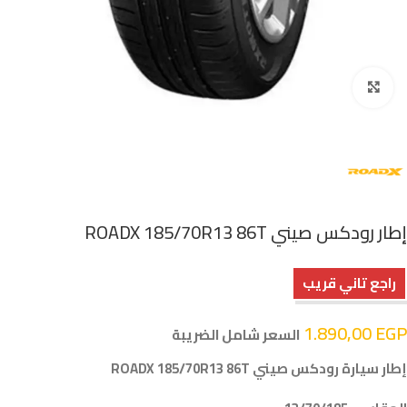
اضغط للتكبير
إطار رودكس صيني ROADX 185/70R13 86T
راجع تاني قريب
1.890,00
EGP
السعر شامل الضريبة
إطار سيارة رودكس صيني ROADX 185/70R13 86T