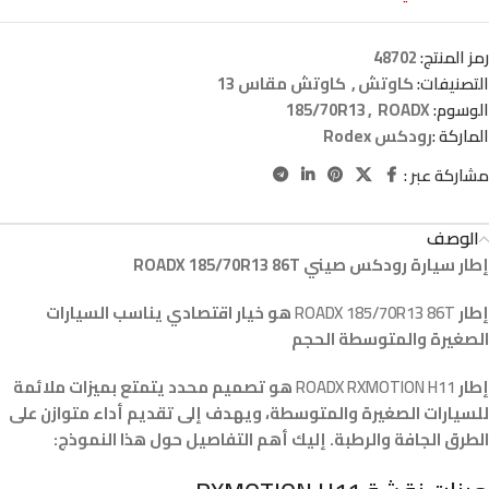
رمز المنتج:
48702
التصنيفات:
كاوتش
,
كاوتش مقاس 13
الوسوم:
ROADX
,
185/70R13
الماركة :
رودكس Rodex
مشاركة عبر :
الوصف
إطار سيارة رودكس صيني ROADX 185/70R13 86T
إطار
ROADX 185/70R13 86T
هو خيار اقتصادي يناسب السيارات
الصغيرة والمتوسطة الحجم
إطار
ROADX RXMOTION H11
هو تصميم محدد يتمتع بميزات ملائمة
للسيارات الصغيرة والمتوسطة، ويهدف إلى تقديم أداء متوازن على
الطرق الجافة والرطبة. إليك أهم التفاصيل حول هذا النموذج: