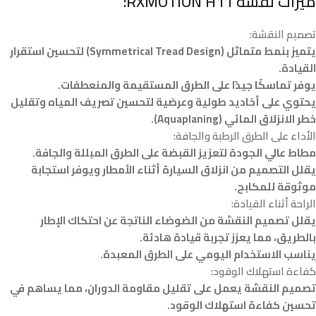
ميزات نقشة RXMOTION H11:
تصميم النقشة:
يتميز بنمط متماثل (Symmetrical Tread Design) لتحسين استقرار
القيادة.
يوفر تماسكًا جيدًا على الطرق المستقيمة والمنعطفات.
يحتوي على أخاديد طولية وعرضية لتحسين تصريف المياه وتقليل
خطر الانزلاق المائي (Aquaplaning).
الأداء على الطرق الرطبة والجافة:
مطاط عالي الجودة لتعزيز القبضة على الطرق المبللة والجافة.
يقلل التصميم من انزلاق السيارة أثناء الأمطار ويوفر استجابة
موثوقة للمكابح.
الراحة أثناء القيادة:
يقلل تصميم النقشة من الضوضاء الناتجة عن احتكاك الإطار
بالطريق، مما يعزز تجربة قيادة هادئة.
يناسب الاستخدام اليومي على الطرق المعبدة.
كفاءة استهلاك الوقود:
تصميم النقشة يعمل على تقليل مقاومة الدوران، مما يساهم في
تحسين كفاءة استهلاك الوقود.