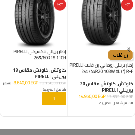
HOT
HOT
إطار بريللي مكسيكي PIRELLI
رن فلات
265/60R18 110H
إطار بريللي روماني رن فلات PIRELLI
كاوتش
,
كاوتش مقاس 18
245/45R20 103W XL (*) R-F
بيريللي PIRELLI
8.640,00
EGP
12.150,00
EGP
كاوتش
,
كاوتش مقاس 20
السعر
بيريللي PIRELLI
شامل الضريبة
14.950,00
EGP
17.855,00
EGP
إضافة إلى السلة
السعر شامل الضريبة
إضافة إلى السلة