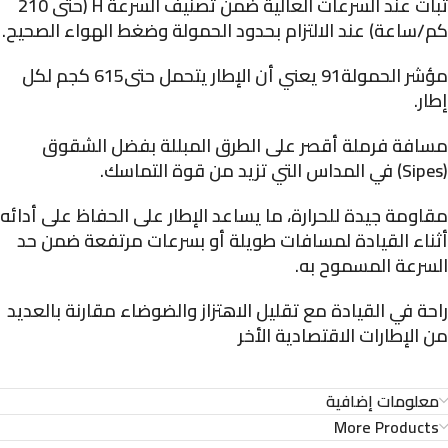
ثبات عند السرعات العالية
ضمن تصنيف السرعة
H
(حتى
210
كم/ساعة
) عند الالتزام بحدود الحمولة وضغط الهواء الصحيح.
مؤشر الحمولة91
يعني أن الإطار يتحمل حتى615
كجم
لكل
إطار.
مسافة فرملة أقصر
على الطرق المبللة بفضل الشقوق
(Sipes) في المداس التي تزيد من قوة التماسك.
مقاومة جيدة للحرارة
، ما يساعد الإطار على الحفاظ على أدائه
أثناء القيادة لمسافات طويلة أو بسرعات مرتفعة ضمن حد
السرعة المسموح به.
راحة في القيادة
مع تقليل الاهتزاز والضوضاء مقارنة بالعديد
من الإطارات الاقتصادية الأخر
معلومات إضافية
More Products