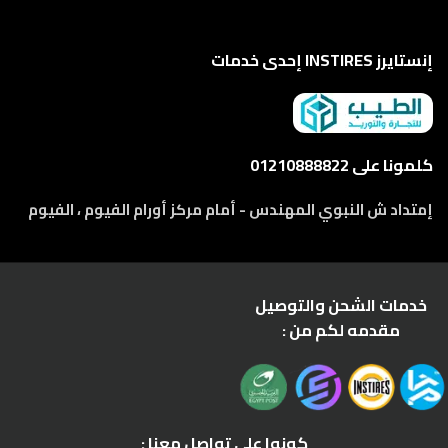
إنستايرز INSTIRES إحدى خدمات
كلمونا على 01210888822
إمتداد ش النبوي المهندس - أمام مركز أورام الفيوم ، الفيوم
خدمات الشحن والتوصيل
مقدمه لكم من :
كونوا على تواصل معنا :