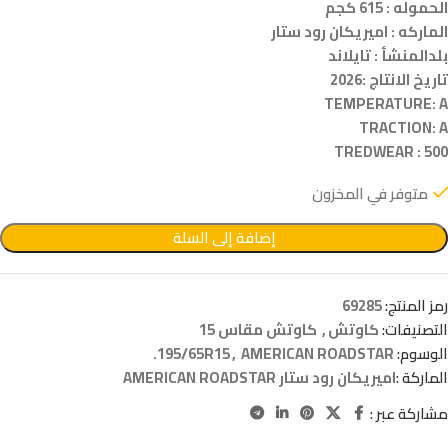
الحموله : 615 كجم
الماركه : اميريكان رود ستار
بلدالمنشأ : تايلاند
تاريخ الانتاج :2026
TEMPERATURE: A
TRACTION: A
TREDWEAR : 500
متوفر في المخزون
إضافة إلى السلة
رمز المنتج:
69285
التصنيفات:
كاوتش
,
كاوتش مقاس 15
الوسوم:
AMERICAN ROADSTAR.
,
195/65R15
الماركة :
اميريكان رود ستار AMERICAN ROADSTAR
مشاركة عبر :