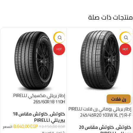
منتجات ذات صلة
-29%
-16%
HOT
HOT
إطار بريللي مكسيكي PIRELLI
رن فلات
265/60R18 110H
إطار بريللي روماني رن فلات PIRELLI
كاوتش
,
كاوتش مقاس 18
245/45R20 103W XL (*) R-F
بيريللي PIRELLI
8.640,00
EGP
12.150,00
EGP
كاوتش
,
كاوتش مقاس 20
السعر
شامل الضريبة