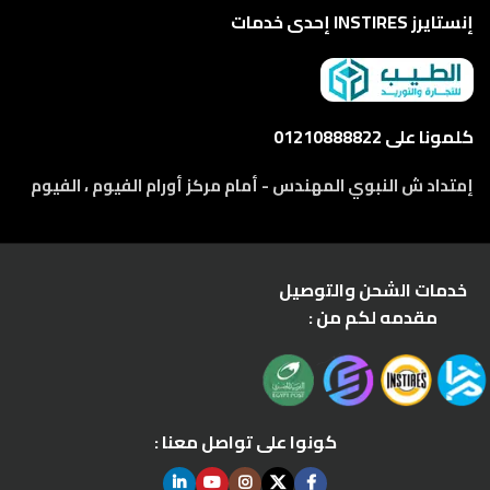
إنستايرز INSTIRES إحدى خدمات
كلمونا على 01210888822
إمتداد ش النبوي المهندس - أمام مركز أورام الفيوم ، الفيوم
خدمات الشحن والتوصيل
مقدمه لكم من :
كونوا على تواصل معنا :