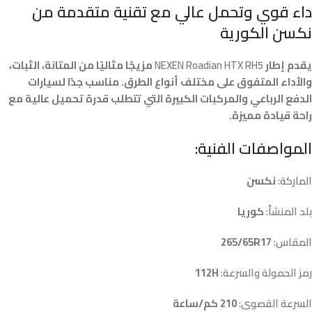
داء قوي وتحمل عالي مع تقنية متقدمة من
نكسن الكورية
يقدم إطار
NEXEN Roadian HTX RH5
مزيجًا مثاليًا من المتانة، الثبات،
والأداء المتفوق على مختلف أنواع الطرق. مناسب جدًا لسيارات
الدفع الرباعي والمركبات الكبيرة التي تتطلب قدرة تحميل عالية مع
راحة قيادة مميزة.
المواصفات الفنية:
الماركة:
نكسن
بلد المنشأ:
كوريا
المقاس:
265/65R17
رمز الحمولة والسرعة:
112H
السرعة القصوى:
210 كم/ساعة