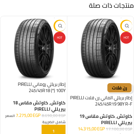
منتجات ذات صلة
-16%
-16%
HOT
HOT
إطار بريللي روماني PIRELLI
رن فلات
245/45R18 (*) 100Y
إطار بريللي الماني رن فلات PIRELLI
كاوتش
,
كاوتش مقاس 18
245/45R19 98Y R-F
بيريللي PIRELLI
7.275,00
EGP
8.690,00
EGP
كاوتش
,
كاوتش مقاس 19
السعر
بيريللي PIRELLI
شامل الضريبة
14.315,00
EGP
17.100,00
EGP
إضافة إلى السلة