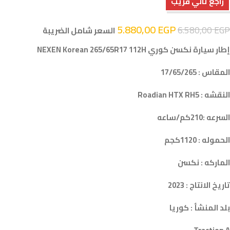
راجع تاني قريب
5.880,00
EGP
6.580,00
EGP
السعر شامل الضريبة
إطار سيارة نكسن كوري NEXEN Korean 265/65R17 112H
المقاس : 17/65/265
النقشه : Roadian HTX RH5
السرعه :210كم/ساعه
الحموله : 1120كجم
الماركه : نكسن
تاريخ الانتاج : 2023
بلد المنشأ : كوريا