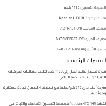
الحمولة القصوى:
1120 كجم
نقشة الإطار:
Roadian HTX RH5
تصنيف التماسك (TRACTION):
A
تصنيف الحرارة (TEMPERATURE):
A
معدل التآكل (TREADWEAR):
640
المميزات الرئيسية:
قدرة تحميل عالية تصل إلى
1120 كجم
لتلبية متطلبات المركبات
الثقيلة وسيارات الدفع الرباعي.
سرعة آمنة حتى 210 كم/ساعة مع تصنيف
H
لضمان قيادة مستقرة
وموثوقة.
نقشة
Roadian HTX RH5
مصممة لتحسين التماسك والثبات على