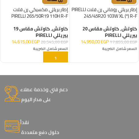
إطار بريللي روماني رن فلات PIRELLI
إطار بريللي مكسيكي رن فلات
PIRELLI 265/50R19 110H R-F
245/45R20 103W XL (*) R-F
كاوتش
,
كاوتش مقاس 20
كاوتش
,
كاوتش مقاس 19
بيريللي PIRELLI
بيريللي PIRELLI
14.615,00
EGP
14.950,00
EGP
20.545,00
EGP
17.855,00
EGP
السعر شامل الضريبة
السعر شامل الضريبة
إضافة إلى السلة
إضافة إلى السلة
دعم فني وخدمة عملاء
على مدار اليوم
نقداً
حلول دفع متعددة