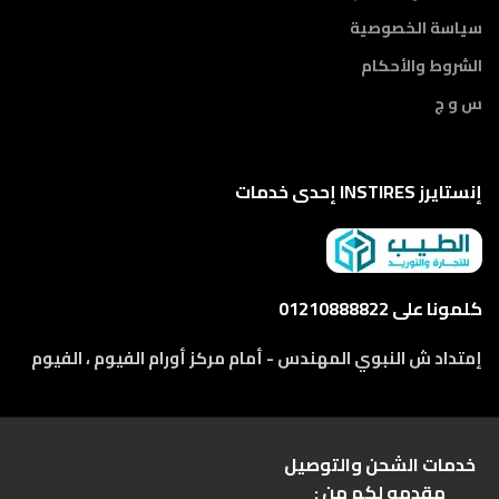
سياسة الخصوصية
الشروط والأحكام
س و ج
إنستايرز INSTIRES إحدى خدمات
كلمونا على 01210888822
إمتداد ش النبوي المهندس - أمام مركز أورام الفيوم ، الفيوم
خدمات الشحن والتوصيل
مقدمه لكم من :