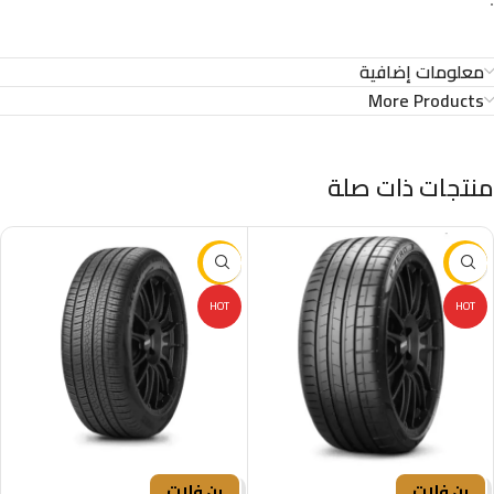
معلومات إضافية
More Products
منتجات ذات صلة
-29%
-16%
HOT
HOT
رن فلات
رن فلات