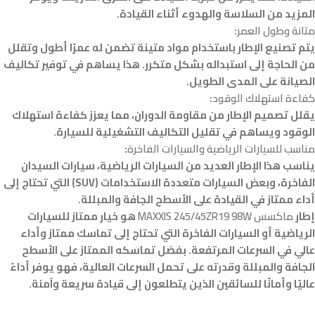
المزيد من السلاسة والهدوء أثناء القيادة.
متانة وطول العمر
:
يتم تصنيع الإطار باستخدام مواد متينة تضمن له عمرًا أطول وتقلل
من الحاجة إلى استبداله بشكل متكرر. هذا يساهم في توفير تكاليف
الصيانة على المدى الطويل.
كفاءة استهلاك الوقود
:
يقلل تصميم الإطار من مقاومة الدوران، مما يعزز كفاءة استهلاك
الوقود ويساهم في تقليل التكاليف التشغيلية للسيارة.
مناسب للسيارات الرياضية والسيارات الفاخرة
:
يناسب هذا الإطار العديد من السيارات الرياضية، سيارات السيدان
الفاخرة، وبعض السيارات متعددة الاستخدامات (SUV) التي تحتاج إلى
أداء ممتاز في القيادة على الأسطح الجافة والمبللة.
إطار
ماكسس MAXXIS 245/45ZR19 98W
هو خيار ممتاز للسيارات
الرياضية أو السيارات الفاخرة التي تحتاج إلى تماسك ممتاز وأداء
عالي في السرعات المرتفعة. بفضل تماسكه الممتاز على الأسطح
الجافة والمبللة وقدرته على تحمل السرعات العالية، فهو يوفر أداءً
عاليًا وأمانًا للسائقين الذين يتطلعون إلى قيادة سريعة وآمنة.
.