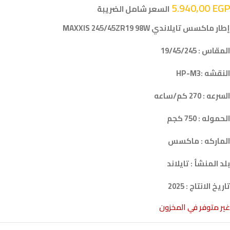
5.940,00
EGP
السعر شامل الضريبة
إطار ماكسس تايلاندي MAXXIS 245/45ZR19 98W
المقاس : 19/45/245
النقشه :HP-M3
السرعه : 270 كم/ساعه
الحموله : 750 كجم
الماركه : ماكسس
بلد المنشأ : تايلاند
تاريخ الانتاج : 2025
غير متوفر في المخزون