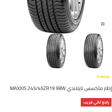
اضغط للتكبير
إطار ماكسس تايلاندي MAXXIS 245/45ZR19 98W
راجع تاني قريب