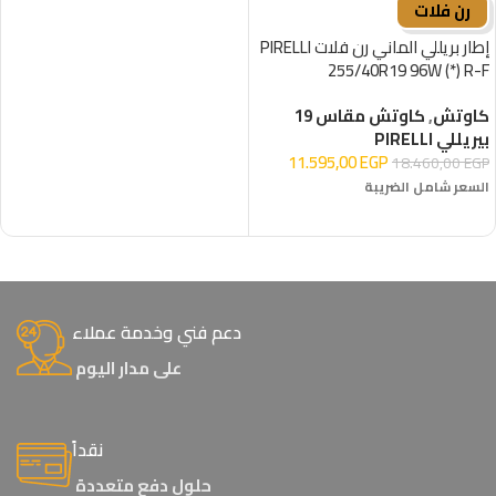
رن فلات
إطار بريللي الماني رن فلات PIRELLI
255/40R19 96W (*) R-F
كاوتش
,
كاوتش مقاس 19
بيريللي PIRELLI
11.595,00
EGP
18.460,00
EGP
السعر شامل الضريبة
إضافة إلى السلة
دعم فني وخدمة عملاء
على مدار اليوم
نقداً
حلول دفع متعددة