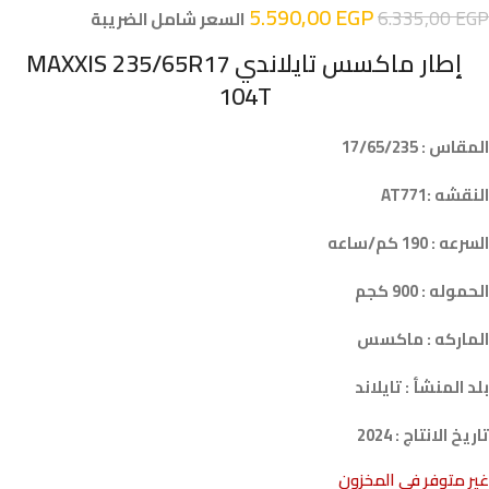
5.590,00
EGP
6.335,00
EGP
السعر شامل الضريبة
إطار ماكسس تايلاندي MAXXIS 235/65R17
104T
المقاس : 17/65/235
النقشه :AT771
السرعه : 190 كم/ساعه
الحموله : 900 كجم
الماركه : ماكسس
بلد المنشأ : تايلاند
تاريخ الانتاج : 2024
غير متوفر في المخزون