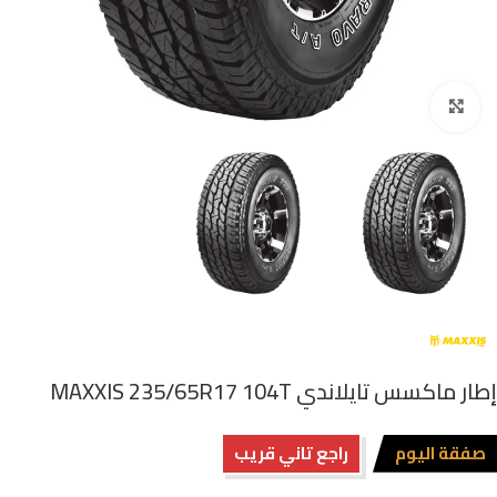
اضغط للتكبير
إطار ماكسس تايلاندي MAXXIS 235/65R17 104T
صفقة اليوم
راجع تاني قريب