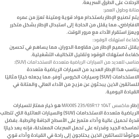
الرحلات على الطرق السريعة.
متانة وطول العمر
:
يتم تصنيع الإطار باستخدام مواد قوية ومتينة تعزز من عمره
الافتراضي، مما يقلل من الحاجة إلى استبدال الإطار بشكل متكرر
ويعزز استقرار الأداء مع مرور الوقت.
كفاءة استهلاك الوقود
:
يقلل تصميم الإطار من مقاومة الدوران، مما يساهم في تحسين
كفاءة استهلاك الوقود وتقليل التكاليف التشغيلية.
مناسب للعديد من السيارات الرياضية متعددة الاستخدامات (SUV)
:
يناسب هذا الإطار العديد من السيارات الرياضية متعددة
الاستخدامات (SUV) وسيارات الكروس أوفر، مما يجعله خيارًا مثاليًا
للسائقين الذين يبحثون عن مزيج من الأداء العالي والمتانة في
القيادة اليومية.
إطار
ماكسس MAXXIS 235/65R17 104T
هو خيار ممتاز للسيارات
الرياضية متعددة الاستخدامات (SUV) والسيارات العائلية التي تتطلب
قدرة تحميل عالية وأداء متميز على الأسطح الجافة والرطبة. بفضل
تماسكه الجيد وقدرته على تحمل السرعات المعتدلة، فإنه يعد خيارًا
موثوقًا للسائقين الذين يحتاجون إلى راحة في القيادة وأداء قوي