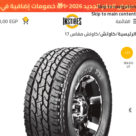
20 ✨🎁 خصومات إضافية في سلة التسوق 🔥
Skip to navigation
Skip to main content
0
القائمة
EGP
0,00
الرئيسية
كاوتش
كاوتش مقاس 17
-12%
SOLD O
UT