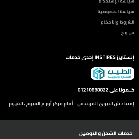
سياسة الإستخدام
سياسة الخصوصية
الشروط والأحكام
س و ج
إنستايرز INSTIRES إحدى خدمات
كلمونا على 01210888822
إمتداد ش النبوي المهندس - أمام مركز أورام الفيوم ، الفيوم
خدمات الشحن والتوصيل