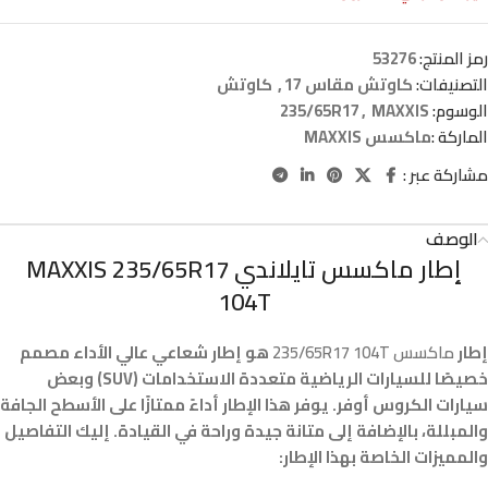
رمز المنتج:
53276
التصنيفات:
كاوتش مقاس 17
,
كاوتش
الوسوم:
MAXXIS
,
235/65R17
الماركة :
ماكسس MAXXIS
مشاركة عبر :
الوصف
إطار ماكسس تايلاندي MAXXIS 235/65R17
104T
إطار
ماكسس 235/65R17 104T
هو إطار شعاعي عالي الأداء مصمم
خصيصًا للسيارات الرياضية متعددة الاستخدامات (SUV) وبعض
سيارات الكروس أوفر. يوفر هذا الإطار أداءً ممتازًا على الأسطح الجافة
والمبللة، بالإضافة إلى متانة جيدة وراحة في القيادة. إليك التفاصيل
والمميزات الخاصة بهذا الإطار: