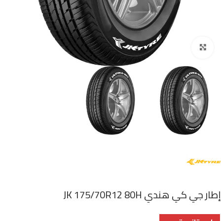
اضغط للتكبير
إطار جي كي هندي JK 175/70R12 80H