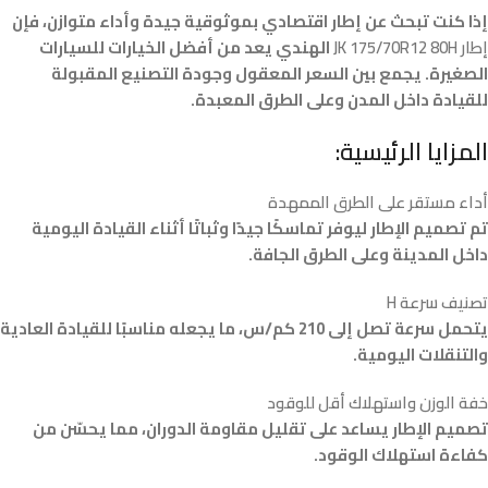
إذا كنت تبحث عن إطار اقتصادي بموثوقية جيدة وأداء متوازن، فإن
إطار JK 175/70R12 80H
الهندي يعد من أفضل الخيارات للسيارات
الصغيرة. يجمع بين السعر المعقول وجودة التصنيع المقبولة
للقيادة داخل المدن وعلى الطرق المعبدة.
المزايا الرئيسية:
أداء مستقر على الطرق الممهدة
تم تصميم الإطار ليوفر تماسكًا جيدًا وثباتًا أثناء القيادة اليومية
داخل المدينة وعلى الطرق الجافة.
تصنيف سرعة H
يتحمل سرعة تصل إلى 210 كم/س، ما يجعله مناسبًا للقيادة العادية
والتنقلات اليومية.
خفة الوزن واستهلاك أقل للوقود
تصميم الإطار يساعد على تقليل مقاومة الدوران، مما يحسّن من
كفاءة استهلاك الوقود.