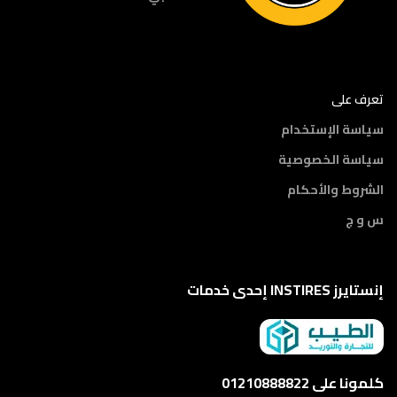
تعرف على
سياسة الإستخدام
سياسة الخصوصية
الشروط والأحكام
س و ج
إنستايرز INSTIRES إحدى خدمات
كلمونا على 01210888822