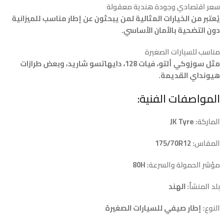
سعر اقتصادي وجودة هندية معقولة
يُعتبر من الخيارات المثالية لمن يبحثون عن إطار مناسب للميزانية
دون التضحية بالأمان الأساسي.
مناسب للسيارات الصغيرة
مثل سوزوكي ألتو، فيات 128، دايهاتسو شاريد، وبعض طرازات
هيونداي القديمة.
المواصفات الفنية:
الماركة
: JK Tyre
المقاس
: 175/70R12
مؤشر الحمولة والسرعة
: 80H
بلد المنشأ
: الهند
النوع
: إطار صيفي للسيارات الصغيرة