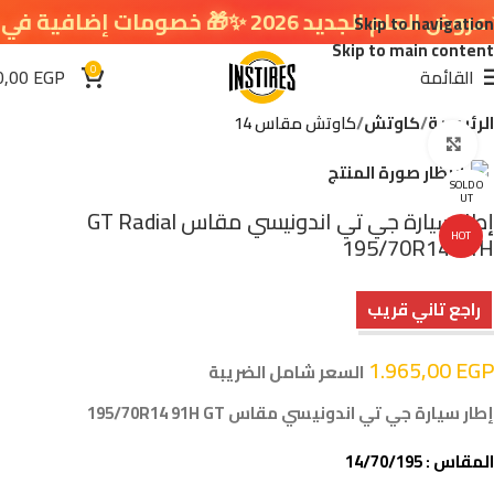
د 2026 ✨🎁 خصومات إضافية في سلة التسوق 🔥
Skip to navigation
Skip to main content
0
القائمة
EGP
0,00
الرئيسية
كاوتش
كاوتش مقاس 14
اضغط للتكبير
SOLD O
UT
إطار سيارة جي تي اندونيسي مقاس GT Radial
HOT
195/70R14 91H
راجع تاني قريب
1.965,00
EGP
السعر شامل الضريبة
إطار سيارة جي تي اندونيسي مقاس 195/70R14 91H GT
المقاس : 14/70/195