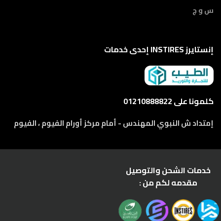
س و ج
إنستايرز INSTIRES إحدى خدمات
كلمونا على 01210888822
إمتداد ش النبوي المهندس - أمام مركز أورام الفيوم ، الفيوم
خدمات الشحن والتوصيل
مقدمه لكم من :