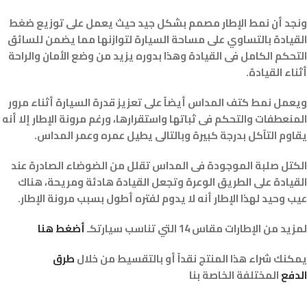
ونجد أن نمط الإطار مصمم بشكل جيد حيث يعمل على توزيع ضغط
القيادة بالتساوي على مساحة السيارة لتوازنها مما يضمن للسائق
التحكم الكامل فى القيادة وهذا بدوره يزيد من وضع الأمان والراحة
أثناء القيادة.
ويعمل نمط كتف المداس أيضاً على تعزيز قدرة السيارة أثناء مرور
المنعطفات والتحكم فى ثباتها واستقرارها، ورغم مرونة الإطار إلا أنه
يقاوم التآكل بدرجة كبيرة وبالتالى يطيل عمره وعمر المداس.
الكتل صلبة الموجودة فى المداس تقلل من الضوضاء الصادرة عند
القيادة على الطريق الوعرة وتجعل القيادة هادئة ومريحة، هناك
عيب وحيد لهذا الإطار أنه لا يدوم لفتره أطول بسبب مرونة الإطار.
لمزيد من الإطارات مقاس 14 التي تناسب سيارتكـ
أضغط هنا
يمكنك شراء هذا المنتج نقداً أو بالتقسيط من خلال
طرق
الدفع
المختلفة الخاصة بنا