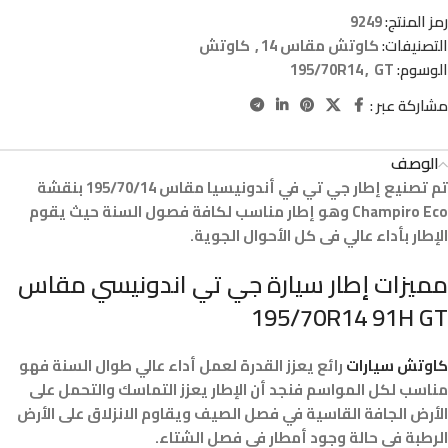
رمز المنتج:
9249
التصنيفات:
كاوتش مقاس 14
,
كاوتش
الوسوم:
GT
,
195/70R14
مشاركة عبر :
الوصف
تم تصنيع إطار جي تي في أندونيسيا مقاس 195/70/14 بنقشة
Champiro Eco وهو إطار مناسب لكافة فصول السنة حيث يقوم
الإطار بأداء عالي فى كل الأحوال الجوية.
مميزات إطار سيارة جي تي اندونيسي مقاس
195/70R14 91H GT
كاوتش سيارات
رائع يعزز القدرة لعمل أداء عالي طوال السنة فهو
مناسب لكل المواسم فنجد أن الإطار يعزز التماسك والتحمل على
الأرض الجافة القاسية في فصل الصيف ويقاوم الانزلاق على الأرض
الرطبة فى حالة وجود أمطار فى فصل الشتاء.