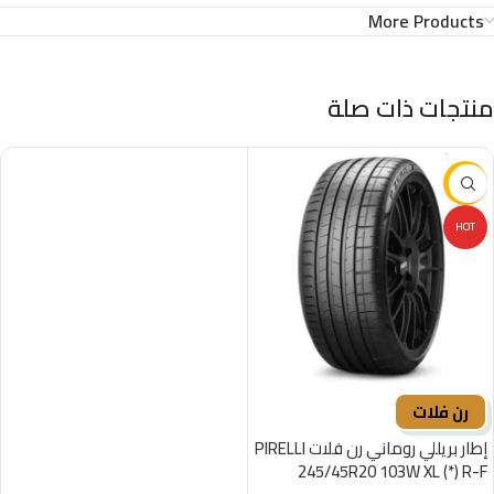
More Products
منتجات ذات صلة
-16%
HOT
رن فلات
إطار بريللي روماني رن فلات PIRELLI
245/45R20 103W XL (*) R-F