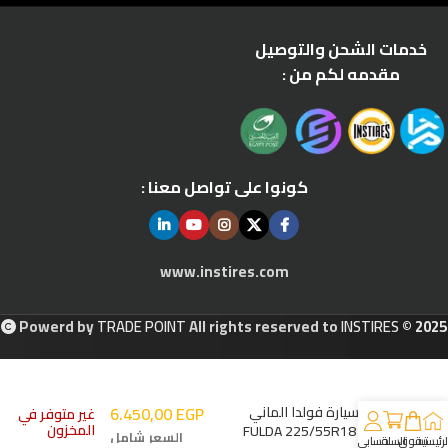
خدمات الشحن والتوصيل
مقدمه لكم من :
كونوا على تواصل معنا :
www.instires.com
Powerd by
TRADE POINT
All rights reserved to
INSTIRES
© 2025
6.735,00
EGP
إطار سيارة فولدا الماني
EGP
6.450,00
غير متوفر في
المخزون
FULDA 225/55R18 98V
السعر شامل
لرئيسية
تسوق
السلة
حسابي