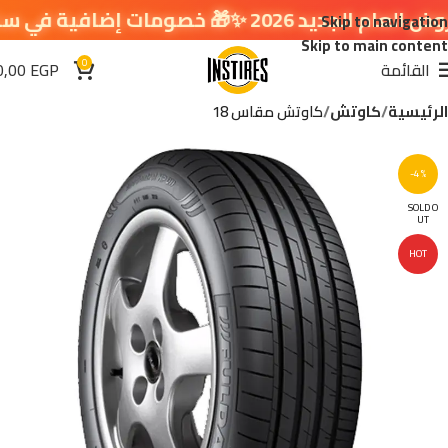
 خصومات إضافية في سلة التسوق 🔥
Skip to navigation
Skip to main content
0
القائمة
EGP
0,00
الرئيسية
كاوتش
كاوتش مقاس 18
-4%
SOLD O
UT
HOT