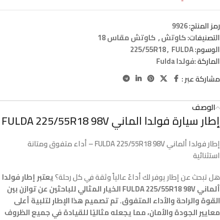
رمز المنتج:
9926
التصنيفات:
كاوتش
,
كاوتش مقاس 18
الوسوم:
FULDA
,
225/55R18
الماركة :
فولدا Fulda
مشاركة عبر :
الوصف
إطار سيارة فولدا الماني FULDA 225/55R18 98V
إطار فولدا ألماني FULDA 225/55R18 98V – أداء متفوق ومتانة
استثنائية
هل تبحث عن إطار يوفر لك أداءً عالياً وثقة في كل رحلة؟
يعتبر إطار فولدا
ألماني FULDA 225/55R18 98V الخيار المثالي للباحثين عن توازن بين
القوة والراحة والأداء المتفوق. تم تصميم هذا الإطار لتلبية أعلى
معايير الجودة والأمان، مما يجعله مثاليًا للقيادة في جميع الظروف