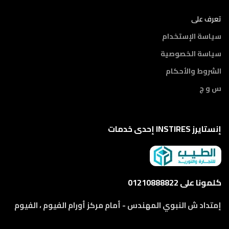
تعرف على
سياسة الإستخدام
سياسة الخصوصية
الشروط والأحكام
س و ج
إنستايرز INSTIRES إحدى خدمات
كلمونا على 01210888822
إمتداد ش النبوي المهندس - أمام مركز أورام الفيوم ، الفيوم