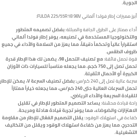
الجوية.
أبرز مميزات إطار فولدا ألماني FULDA 225/55R18 98V:
أداء ممتاز على الطرق الجافة والمبللة:
بفضل تصميمه المتطور
والتكنولوجيا المستخدمة في تصنيعه، يوفر إطار فولدا ألماني
استقراراً عالياً وتحكماً دقيقاً، مما يعزز من السلامة والأداء في جميع
ظروف الطقس.
قوة تحمل فائقة:
مع تصنيف التحمل 98، يضمن لك هذا الإطار قدرة
تحمل تصل إلى 750 كجم، مما يجعله مناسباً للسيارات ذات الأوزان
الكبيرة أو الأحمال الثقيلة.
سرعة عالية تصل إلى 240 كم/س:
بفضل تصنيف السرعة V، يمكن للإطار
تحمل السرعات العالية حتى 240 كم/س، مما يجعله خياراً ممتازاً
للقيادة السريعة والأداء الرياضي.
راحة قيادة محسّنة:
يساعد التصميم المتطور للإطار في تقليل
الاهتزازات والضوضاء، مما يوفر تجربة قيادة هادئة ومريحة.
كفاءة في استهلاك الوقود:
يقلل التصميم الفعّال للإطار من مقاومة
التدحرج، مما يعزز من كفاءة استهلاك الوقود ويقلل من التكاليف
التشغيلية.