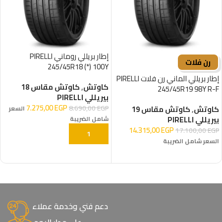
إطار بريللي روماني PIRELLI
رن فلات
245/45R18 (*) 100Y
إطار بريللي الماني رن فلات PIRELLI
كاوتش
,
كاوتش مقاس 18
245/45R19 98Y R-F
بيريللي PIRELLI
7.275,00
EGP
8.690,00
EGP
كاوتش
,
كاوتش مقاس 19
السعر
بيريللي PIRELLI
شامل الضريبة
14.315,00
EGP
17.100,00
EGP
إضافة إلى السلة
السعر شامل الضريبة
إضافة إلى السلة
دعم فني وخدمة عملاء