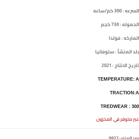
السرعه : 300 كم/ساعه
الحموله : 730 كجم
الماركه : فولدا
بلد المنشأ : سلوفانيا
تاريخ الانتاج : 2021
TEMPERATURE: A
TRACTION:A
TREDWEAR : 300
غير متوفر في المخزون
رمز المنتج:
9922