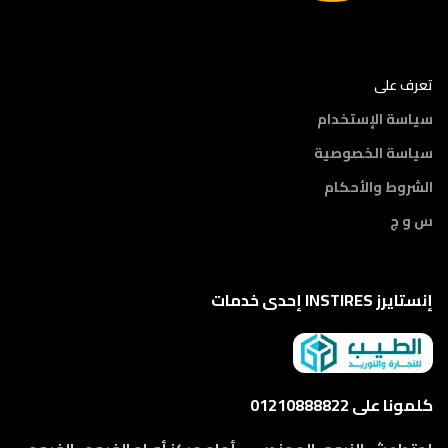
تعرف على
سياسة الإستخدام
سياسة الخصوصية
الشروط والأحكام
س و ج
إنستايرز INSTIRES إحدى خدمات
كلمونا على 01210888822