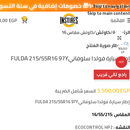
سلة التسوق 🔥
Skip to navigation
Skip to main content
0
القائمة
EGP
0,00
الرئيسية
كاوتش
كاوتش مقاس 16
اضغط للتكبير
SOLD O
UT
إطار سيارة فولدا سلوفانيFULDA 215/55R16 97Y
HOT
راجع تاني قريب
3.500,00
EGP
السعر شامل الضريبة
إطار سيارة فولدا سلوفانيFULDA 215/55R16 97Y
المقاس :16/55/215
النقشه :
ECOCONTROL HP2