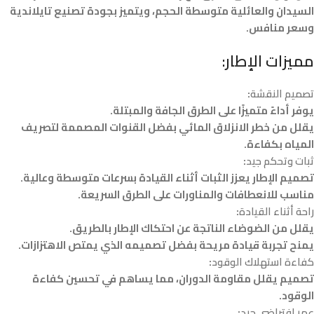
السيدان والعائلية متوسطة الحجم، ويتميز بجودة تصنيع تايلاندية
وسعر منافس.
مميزات الإطار:
تصميم النقشة
:
يوفر أداءً متميزًا على الطرق الجافة والمبتلة.
يقلل من خطر الانزلاق المائي بفضل القنوات المصممة لتصريف
المياه بكفاءة.
ثبات وتحكم جيد
:
تصميم الإطار يعزز الثبات أثناء القيادة بسرعات متوسطة وعالية.
مناسب للانعطافات والمناورات على الطرق السريعة.
راحة أثناء القيادة
:
يقلل من الضوضاء الناتجة عن احتكاك الإطار بالطريق.
يمنح تجربة قيادة مريحة بفضل تصميمه الذي يمتص الاهتزازات.
كفاءة استهلاك الوقود
:
تصميم يقلل مقاومة الدوران، مما يساهم في تحسين كفاءة
الوقود.
عمر افتراضي جيد
: