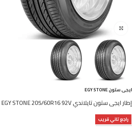
اضغط للتكبير
ايجى ستون EGY STONE
إطار ايجى ستون تايلاندي EGY STONE 205/60R16 92V
راجع تاني قريب