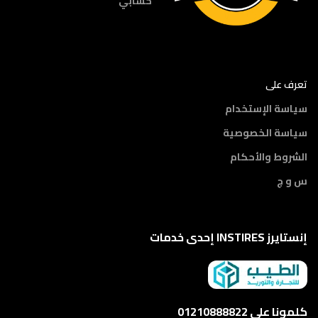
حسابي
تعرف على
سياسة الإستخدام
سياسة الخصوصية
الشروط والأحكام
س و ج
إنستايرز INSTIRES إحدى خدمات
كلمونا على 01210888822