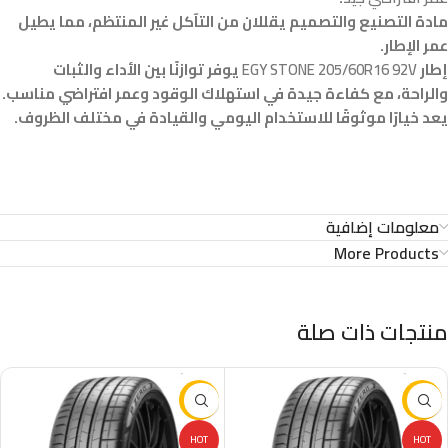
مادة التصنيع والتصميم يقللان من التآكل غير المنتظم، مما يطيل
عمر الإطار.
إطار
EGY STONE 205/60R16 92V
يوفر توازنًا بين الأداء والثبات
والراحة، مع كفاءة جيدة في استهلاك الوقود وعمر افتراضي مناسب.
يعد خيارًا موثوقًا للاستخدام اليومي والقيادة في مختلف الظروف.
معلومات إضافية
More Products
منتجات ذات صلة
-16%
-16%
HOT
HOT