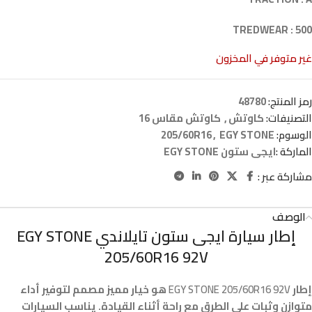
TREDWEAR : 500
غير متوفر في المخزون
رمز المنتج:
48780
التصنيفات:
كاوتش
,
كاوتش مقاس 16
الوسوم:
EGY STONE
,
205/60R16
الماركة :
ايجى ستون EGY STONE
مشاركة عبر :
الوصف
إطار سيارة ايجى ستون تايلاندي EGY STONE
205/60R16 92V
إطار
EGY STONE 205/60R16 92V
هو خيار مميز مصمم لتوفير أداء
متوازن وثبات على الطرق مع راحة أثناء القيادة. يناسب السيارات