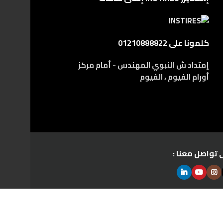
كلمونا على 01210888822
إمتداد ش النبوي المهندس - أمام مركز
أورام الفيوم ، الفيوم
 تواصل معنا :
www.instir