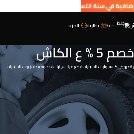
ش
جنط
بطارية
المزيد
صم 5 % ع الكاش
ية
عروض
إكسسوارات السيارات
قطع غيار سيارات
عدد ومعدات
زيوت السيارات