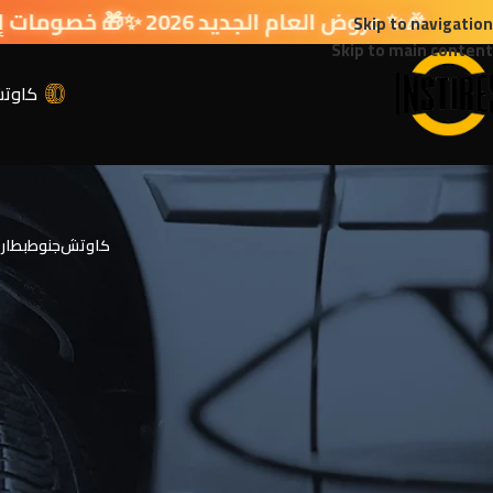
🎉✨ عروض العام الجديد 2026 ✨🎁 خصومات إضافية في سلة التسوق 🔥
Skip to navigation
Skip to main content
كاوت
خ
كاوتش
جنوط
بطار
الرئيسية
صفقة اليوم المنتج
خصم 5 % ع الكاش