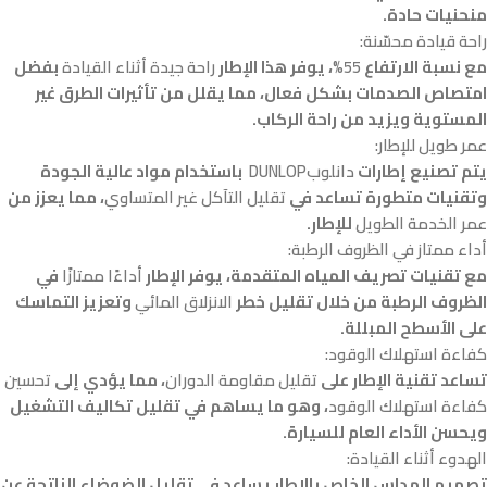
منحنيات حادة.
راحة قيادة محسّنة:
مع نسبة الارتفاع
55%
، يوفر هذا الإطار
راحة جيدة أثناء القيادة
بفضل
امتصاص الصدمات بشكل فعال، مما يقلل من تأثيرات الطرق غير
المستوية ويزيد من راحة الركاب.
عمر طويل للإطار:
يتم تصنيع إطارات
دانلوبDUNLOP
باستخدام مواد عالية الجودة
وتقنيات متطورة تساعد في
تقليل التآكل غير المتساوي
، مما يعزز من
عمر الخدمة الطويل
للإطار.
أداء ممتاز في الظروف الرطبة:
مع تقنيات تصريف المياه المتقدمة، يوفر الإطار
أداءًا ممتازًا
في
الظروف الرطبة من خلال تقليل خطر
الانزلاق المائي
وتعزيز التماسك
على الأسطح المبللة.
كفاءة استهلاك الوقود:
تساعد تقنية الإطار على
تقليل مقاومة الدوران
، مما يؤدي إلى
تحسين
كفاءة استهلاك الوقود
، وهو ما يساهم في تقليل تكاليف التشغيل
ويحسن الأداء العام للسيارة.
الهدوء أثناء القيادة:
تصميم المداس الخاص بالإطار يساعد في تقليل الضوضاء الناتجة عن