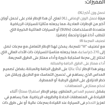
المميزات:
تحمل وزن أكبر (XL):
ميزة
تحمل الوزن الإضافي (XL)
تعني أن هذا الإطار قادر على تحمل أوزان
أكبر من الإطارات العادية، مما يجعله مثاليًا للسيارات الرياضية
متعددة الاستخدامات (SUVs) أو السيارات العائلية الكبيرة التي
تتطلب أداءً قويًا وتحملًا إضافيًا.
تصنيف السرعة W:
مع تصنيف
“W”
للسرعة، يمكن لهذا الإطار التعامل مع سرعات تصل
إلى
270 كم/ساعة
، مما يجعله مناسبًا للسيارات ذات الأداء العالي التي
تحتاج إلى سرعة استجابة كبيرة وأداء ممتاز على الطرق السريعة.
أداء ممتاز على الطرق الجافة والمبللة:
يوفر هذا الإطار
ثباتًا عاليًا
على الطرق الجافة والمبللة، بفضل تصميم
المداس الذي يساهم في تحسين التماسك مع الطريق ويقلل من
خطر الانزلاق على الطرق الرطبة أو الممطرة.
تحكم ممتاز في المنعطفات:
بفضل
تصميم المداس
المتطور، يوفر الإطار
استقرارًا ممتازًا
أثناء
القيادة في المنعطفات الحادة والظروف الرياضية. هذا يساهم في
تعزيز
التحكم
في السيارة عند القيادة بسرعات عالية أو على طرق ذات