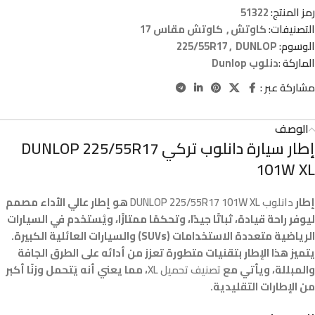
رمز المنتج:
51322
التصنيفات:
كاوتش
,
كاوتش مقاس 17
الوسوم:
DUNLOP
,
225/55R17
الماركة :
دنلوب Dunlop
مشاركة عبر :
الوصف
إطار سيارة دانلوب تركي DUNLOP 225/55R17
101W XL
إطار
دانلوب DUNLOP 225/55R17 101W XL
هو إطار عالي الأداء مصمم
ليوفر راحة قيادة، ثباتًا جيدًا، وتحكمًا ممتازًا، ويُستخدم في السيارات
الرياضية متعددة الاستخدامات (SUVs) والسيارات العائلية الكبيرة.
يتميز هذا الإطار بتقنيات متطورة تعزز من أدائه على الطرق الجافة
والمبللة، ويأتي مع
تصنيف تحميل XL
، مما يعني أنه يَتحمل وزنًا أكبر
من الإطارات التقليدية.