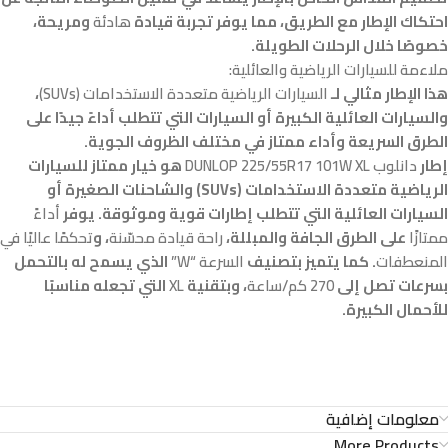
احتكاك الإطار مع الطريق، مما يوفر تجربة قيادة
هادئة
ومريحة،
خصوصًا خلال الرحلات الطويلة.
ملاءمة للسيارات الرياضية والعائلية:
هذا الإطار مثالي لـ
السيارات الرياضية متعددة الاستخدامات (SUVs)
،
والسيارات العائلية الكبيرة أو السيارات التي تتطلب أداءً جيدًا على
الطرق السريعة وأداء ممتاز في مختلف الظروف الجوية.
إطار
دانلوب DUNLOP 225/55R17 101W XL
هو خيار ممتاز للسيارات
الرياضية متعددة الاستخدامات (SUVs) والشاحنات الصغيرة أو
السيارات العائلية التي تتطلب إطارات قوية وموثوقة. يوفر
أداءً
ممتازًا
على الطرق الجافة والمبللة،
راحة قيادة محسّنة
، و
تحكمًا عاليًا في
المنعطفات
. كما يتميز بتصنيف
السرعة “W”
الذي يسمح له بالتحمل
بسرعات تصل إلى
270 كم/ساعة
، وبتقنية
XL
التي تجعله مناسبًا
للأحمال الكبيرة.
معلومات إضافية
More Products