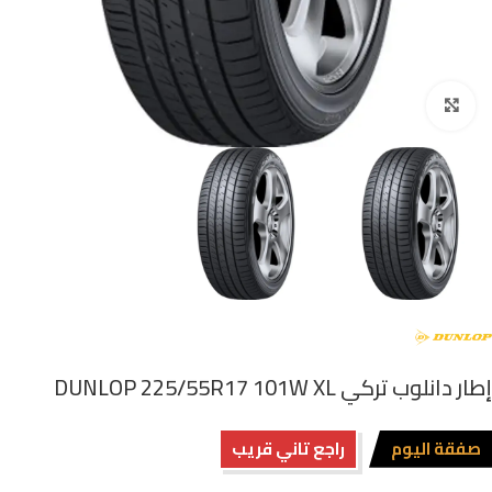
اضغط للتكبير
إطار دانلوب تركي DUNLOP 225/55R17 101W XL
صفقة اليوم
راجع تاني قريب