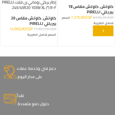
إطار بريللي روماني رن فلات PIRELLI
كاوتش
,
كاوتش مقاس 18
245/45R20 103W XL (*) R-F
بيريللي PIRELLI
7.275,00
EGP
8.690,00
EGP
كاوتش
,
كاوتش مقاس 20
السعر
بيريللي PIRELLI
شامل الضريبة
14.950,00
EGP
17.855,00
EGP
إضافة إلى السلة
السعر شامل الضريبة
إضافة إلى السلة
دعم فني وخدمة عملاء
على مدار اليوم
نقداً
حلول دفع متعددة