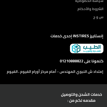
سياسة الخصوصية
الشروط والأحكام
س و ج
إنستايرز INSTIRES إحدى خدمات
كلمونا على 01210888822
إمتداد ش النبوي المهندس - أمام مركز أورام الفيوم ، الفيوم
خدمات الشحن والتوصيل
مقدمه لكم من :