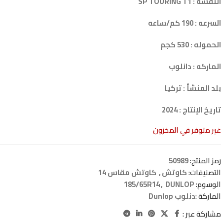
النقشه : SP TOURING T1
السرعه : 190 كم/ساعه
الحموله : 530 كجم
الماركه : دانلوب
بلد المنشأ : تركيا
تاريخ الإنتاج : 2024
غير متوفر في المخزون
رمز المنتج:
50989
التصنيفات:
كاوتش
,
كاوتش مقاس 14
الوسوم:
DUNLOP
,
185/65R14
الماركة :
دنلوب Dunlop
مشاركة عبر :