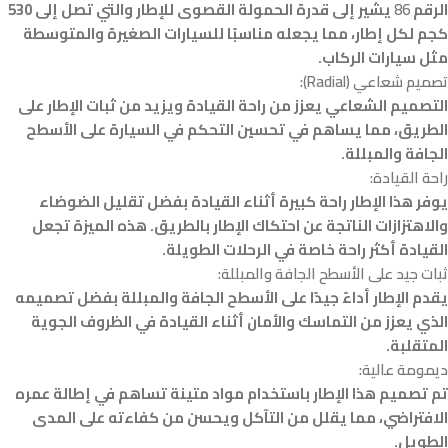
الرقم
86
يشير إلى قدرة الحمولة القصوى للإطار والتي تصل إلى 530
كجم لكل إطار، مما يجعله مناسبًا للسيارات الصغيرة والمتوسطة
مثل سيارات الركاب.
تصميم شعاعي (Radial):
التصميم الشعاعي يعزز من راحة القيادة ويزيد من ثبات الإطار على
الطريق، مما يساهم في تحسين التحكم في السيارة على الأسطح
الجافة والمبللة.
راحة القيادة:
يوفر هذا الإطار راحة كبيرة أثناء القيادة بفضل تقليل الضوضاء
والاهتزازات الناتجة عن احتكاك الإطار بالطريق. هذه الميزة تجعل
القيادة أكثر راحة خاصة في الرحلات الطويلة.
ثبات جيد على الأسطح الجافة والمبللة:
يقدم الإطار أداءً جيدًا على الأسطح الجافة والمبللة بفضل تصميمه
الذي يعزز من التماسك والأمان أثناء القيادة في الظروف الجوية
المتقلبة.
ديمومة عالية:
تم تصميم هذا الإطار باستخدام مواد متينة تساهم في إطالة عمره
الافتراضي، مما يقلل من التآكل ويحسن من كفاءته على المدى
الطويل.