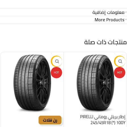
معلومات إضافية
More Products
منتجات ذات صلة
-16%
-16%
HOT
HOT
إطار بريللي روماني PIRELLI
رن فلات
245/45R18 (*) 100Y