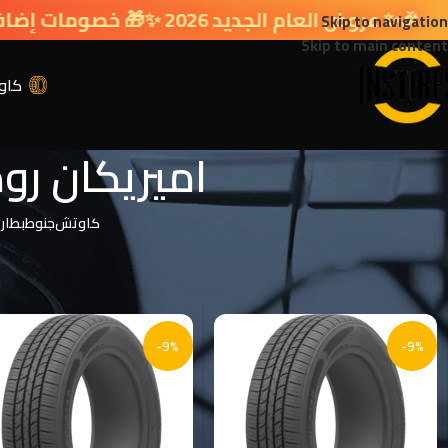
 العام الجديد 2026 ✨🎁 خصومات إضافية في سلة التسوق 🔥
Skip to navigation
Skip to main content
كاو
اميريكان رود ستار DSTAR
كاوتش
جنوط
بطار
الرئيسية
الماركة المنتج
اميريكان رود ستار AMERICAN ROADSTAR
-9%
-9%