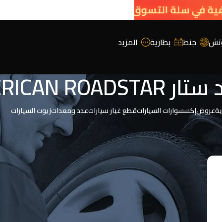
تش
جنط
بطارية
المزيد
AMERICAN ROA
ية
عروض
إكسسوارات السيارات
قطع غيار سيارات
عدد ومعدات
زيوت السيارات