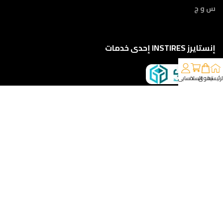
س و ج
إنستايرز INSTIRES إحدى خدمات
لرئيسية
تسوق
السلة
حسابي
كلمونا على 01210888822
إمتداد ش النبوي المهندس - أمام مركز أورام الفيوم ، الفيوم
خدمات الشحن والتوصيل
مقدمه لكم من :