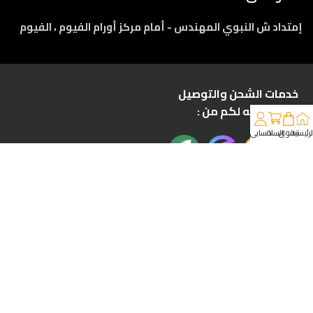
إمتداد ش النبوي المهندس - أمام مركز أورام الفيوم ، الفيوم
خدمات الشحن والتوصيل
مقدمه لكم من :
لرئيسية
تسوق
السلة
حسابي
كونوا على تواصل معنا :
www.instires.com
Powerd by
TRADE POINT
All rights reserved to
INSTIRES
© 2025