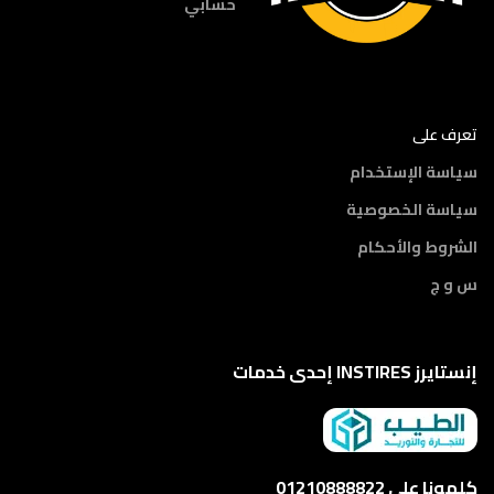
حسابي
تعرف على
سياسة الإستخدام
سياسة الخصوصية
الشروط والأحكام
س و ج
إنستايرز INSTIRES إحدى خدمات
كلمونا على 01210888822