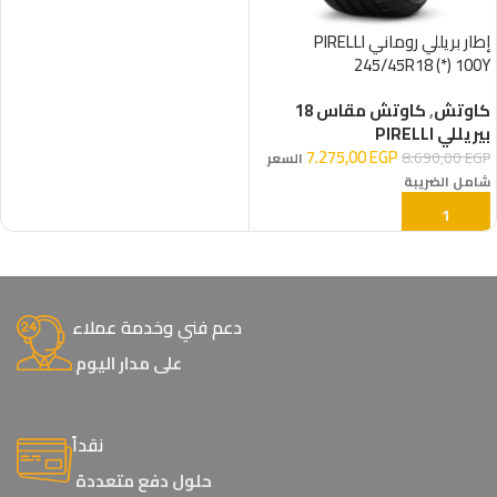
إطار بريللي روماني PIRELLI
245/45R18 (*) 100Y
كاوتش
,
كاوتش مقاس 18
بيريللي PIRELLI
7.275,00
EGP
8.690,00
EGP
السعر
شامل الضريبة
إضافة إلى السلة
دعم فني وخدمة عملاء
على مدار اليوم
نقداً
حلول دفع متعددة