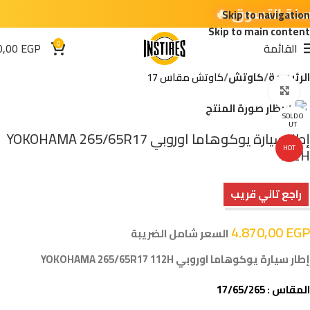
Skip to navigation
Skip to main content
0
القائمة
EGP
0,00
الرئيسية
كاوتش
كاوتش مقاس 17
اضغط للتكبير
SOLD O
UT
إطار سيارة يوكوهاما اوروبي YOKOHAMA 265/65R17
HOT
112H
راجع تاني قريب
4.870,00
EGP
السعر شامل الضريبة
إطار سيارة يوكوهاما اوروبي YOKOHAMA 265/65R17 112H
المقاس : 17/65/265