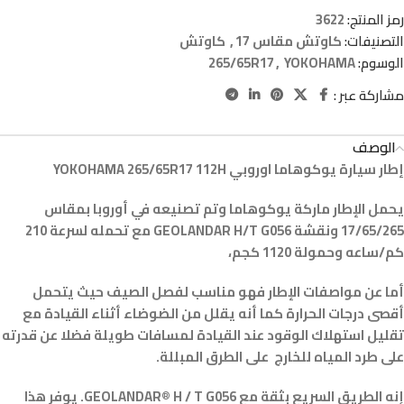
رمز المنتج:
3622
التصنيفات:
كاوتش مقاس 17
,
كاوتش
الوسوم:
YOKOHAMA
,
265/65R17
مشاركة عبر :
الوصف
إطار سيارة يوكوهاما اوروبي YOKOHAMA 265/65R17 112H
يحمل الإطار ماركة يوكوهاما وتم تصنيعه في أوروبا بمقاس
17/65/265 ونقشة GEOLANDAR H/T G056 مع تحمله لسرعة 210
كم/ساعه وحمولة 1120 كجم،
أما عن مواصفات الإطار فهو مناسب لفصل الصيف حيث يتحمل
أقصى درجات الحرارة كما أنه يقلل من الضوضاء أثناء القيادة مع
تقليل استهلاك الوقود عند القيادة لمسافات طويلة فضلا عن قدرته
على طرد المياه للخارج على الطرق المبللة.
إنه الطريق السريع بثقة مع GEOLANDAR® H / T G056. يوفر هذا