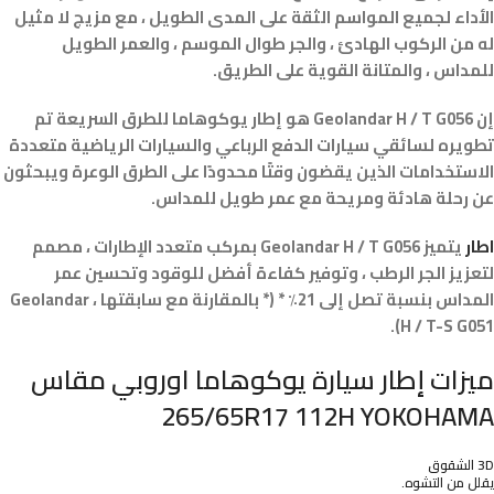
الأداء لجميع المواسم الثقة على المدى الطويل ، مع مزيج لا مثيل
له من الركوب الهادئ ، والجر طوال الموسم ، والعمر الطويل
للمداس ، والمتانة القوية على الطريق.
إن Geolandar H / T G056 هو إطار يوكوهاما للطرق السريعة تم
تطويره لسائقي سيارات الدفع الرباعي والسيارات الرياضية متعددة
الاستخدامات الذين يقضون وقتًا محدودًا على الطرق الوعرة ويبحثون
عن رحلة هادئة ومريحة مع عمر طويل للمداس.
اطار
يتميز Geolandar H / T G056 بمركب متعدد الإطارات ، مصمم
لتعزيز الجر الرطب ، وتوفير كفاءة أفضل للوقود وتحسين عمر
المداس بنسبة تصل إلى 21٪ * (* بالمقارنة مع سابقتها ، Geolandar
H / T-S G051).
ميزات إطار سيارة يوكوهاما اوروبي مقاس
265/65R17 112H YOKOHAMA
3D الشقوق
يقلل من التشوه.