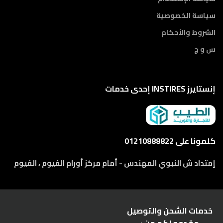
سياسة الخصوصية
الشروط والأحكام
س و ج
إنستايرز INSTIRES إحدى خدمات
كلمونا على 01210888822
إمتداد ش النبوي المهندس - أمام مركز أورام الفيوم ، الفيوم
خدمات الشحن والتوصيل