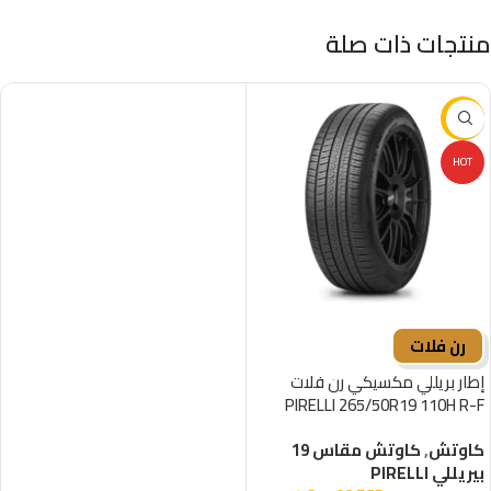
منتجات ذات صلة
-29%
HOT
رن فلات
إطار بريللي مكسيكي رن فلات
PIRELLI 265/50R19 110H R-F
كاوتش
,
كاوتش مقاس 19
بيريللي PIRELLI