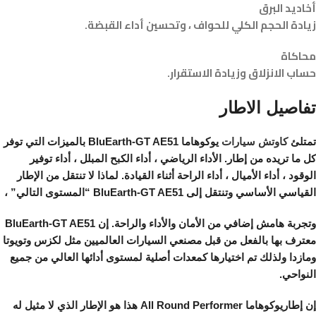
أخاديد البرق
زيادة الحجم الكلي للحواف ، وتحسين أداء القبضة.
محاكاة
حساب الانزلاق وزيادة الاستقرار.
تفاصيل الاطار
تمتلئ
كاوتش سيارات
يوكوهاما BluEarth-GT AE51 بالميزات التي توفر
كل ما تريده من إطار. الأداء الرياضي ، أداء الكبح المبلل ، أداء توفير
الوقود ، أداء الأميال ، أداء الراحة أثناء القيادة. لماذا لا تنتقل من الإطار
القياسي الأساسي وتنتقل إلى BluEarth-GT AE51 “المستوى التالي” ،
وتجربة هامش إضافي من الأمان والأداء والراحة. إن BluEarth-GT AE51
معترف بها بالفعل من قبل مصنعي السيارات العالميين مثل لكزس وتويوتا
ومازدا ولذلك تم اختيارها كمعدات أصلية لمستوى أدائها العالي من جميع
النواحي.
إن إطاريوكوهاما All Round Performer هذا هو الإطار الذي لا مثيل له