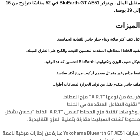
مقابل المال ، ويتوفر BluEarth-GT AE51 في 52 مقاسًا تتراوح من 16
إلى 19 بوصة.
الميزات
كتل كتف أكثر صلابة وبناء جدار جانبي للقيادة الحماسية.
تقنية الخلط المطاطية المتقدمة لتحسين القبضة والكبح على الطرق المبللة.
هيكل خفيف الوزن وتكنولوجيا BluEarth لتحسين كفاءة الوقود.
نمط مداس غير متماثل مصمم لركوب مريح أكثر سلاسة.
ملف جانبي متقدم يقلل من توليد الحرارة لمسافات أطول.
فريدة من نوعها “A.R.T.” مزج المطاط
* تقنية التفاعل المتقدمة في الخلط
يوكوهاما تقنية مزج المطاط تسمى “A.R.T. الخلط “يحسن بشكل
ملحوظ تشتت السيليكا مقارنة بتقنية المزج التقليدية.
إطارات Yokohama Bluearth GT AE51 عبارة عن إطارات مركبة ناعمة