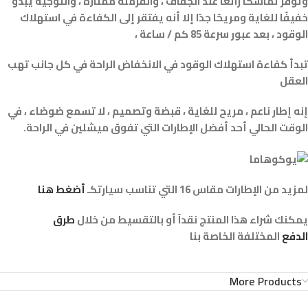
وتوفر تماسكًا رائعًا عند الجفاف ، والفرملة ممتازة ، والتوجيه يبدو
خفيفًا للغاية ومريحًا جدًا إلا أنه يفتقر إلى الكفاءة في استهلاك
الوقود ، بعد عبور سرعة 85 كم / ساعة ،
تبدأ كفاءة استهلاك الوقود في الانخفاض الراحة في كل جانب تهب
العقل
إنه إطار ناعم ، مريح للغاية ، قبضة وتصميم ، لا تسمع ضوضاء ، في
الوقت الحالي أحد أفضل الإطارات التي تفوق ميشلين في الراحة.
لمزيد من الإطارات مقاس 16 التي تناسب سيارتكـ
أضغط هنا
يمكنك شراء هذا المنتج نقداً أو بالتقسيط من خلال
طرق
الدفع
المختلفة الخاصة بنا
More Products