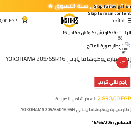
Skip to navigation
Skip to main content
0
القائمة
EGP
0,00
الرئيسية
كاوتش
كاوتش مقاس 16
اضغط للتكبير
SOLD O
UT
إطار سيارة يوكوهاما ياباني YOKOHAMA 205/65R16
HOT
95H
راجع تاني قريب
2.890,00
EGP
السعر شامل الضريبة
إطار سيارة يوكوهاما ياباني YOKOHAMA 205/65R16 95H
المقاس : 16/65/205