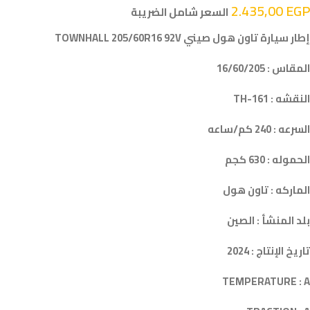
2.435,00
EGP
السعر شامل الضريبة
إطار سيارة تاون هول صيني TOWNHALL 205/60R16 92V
المقاس : 16/60/205
النقشه : TH-161
السرعه : 240 كم/ساعه
الحموله : 630 كجم
الماركه : تاون هول
بلد المنشأ : الصين
تاريخ الإنتاج : 2024
TEMPERATURE : A