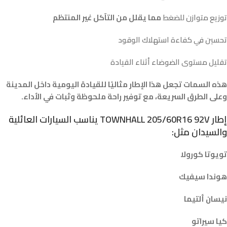
توزيع متوازن للضغط
مما يقلل من التآكل غير المنتظم
تحسين في كفاءة استهلاك الوقود
تقليل مستوى الضوضاء أثناء القيادة
هذه السمات تجعل هذا الإطار مثاليًا للقيادة اليومية داخل المدينة
وعلى الطرق السريعة، مع توفير راحة ملحوظة وثبات في الأداء.
إطار
TOWNHALL 205/60R16 92V
يناسب السيارات العائلية
والسيدان مثل:
تويوتا كورولا
هوندا سيفيك
نيسان ألتيما
كيا سيراتو