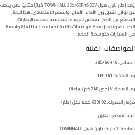
يُعد إطار
تاون هول TOWNHALL 205/60R16 92V
خيارًا مثاليًا لمن يبحث
عن توازن دقيق بين الأداء، الأمان، والسعر الاقتصادي. هذا الإطار
المصنّع في
الصين
يعكس الجودة المتنامية لصناعة الإطارات
الصينية، ويتميز بعدة مواصفات تقنية تجعله مناسبًا لفئة واسعة
من السيارات متوسطة الحجم.
المواصفات الفنية
المقاس
: 205/60R16
رمز النقشة
: TH-161
رمز السرعة
: V (حتى 240 كم/ساعة)
مؤشر الحمولة
: 92 (630 كجم لكل إطار)
البلد المصنع
: الصين
العلامة التجارية
: تاون هول TOWNHALL