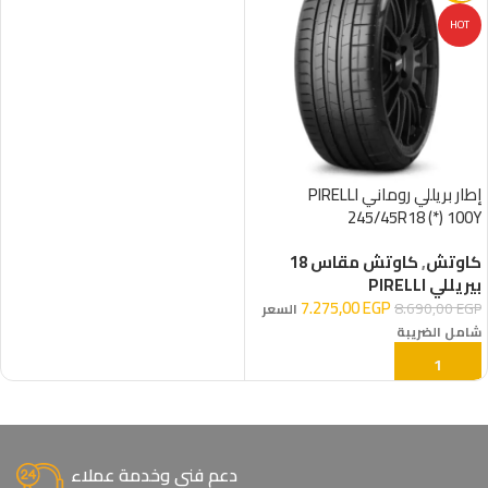
HOT
إطار بريللي روماني PIRELLI
245/45R18 (*) 100Y
كاوتش
,
كاوتش مقاس 18
بيريللي PIRELLI
7.275,00
EGP
8.690,00
EGP
السعر
شامل الضريبة
إضافة إلى السلة
دعم فني وخدمة عملاء