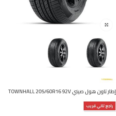
اضغط للتكبير
إطار تاون هول صيني TOWNHALL 205/60R16 92V
راجع تاني قريب