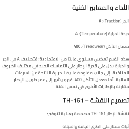
الأداء والمعايير الفنية
الجر (Traction)
: A
درجة الحرارة (Temperature)
: A
معدل التآكل (Treadwear)
: 400
هذه القيم تعكس مستوى عاليًا من الاعتمادية؛ فتصنيف
A في الجر
والحرارة
يدل على قدرة الإطار على التماسك الجيد في مختلف الظروف
المناخية، إلى جانب مقاومة عالية للحرارة الناتجة عن السرعات
العالية. أما معدل التآكل
400
، فهو يشير إلى عمر طويل للإطار
مقارنة بالإطارات الأخرى في نفس الفئة.
تصميم النقشة – TH-161
نقشة الإطار
TH-161
مصممة بعناية لتوفير:
ثبات ممتاز على الطرق الجافة والمبللة