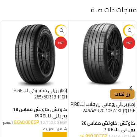
منتجات ذات صلة
-29%
-16%
HOT
HOT
إطار بريللي مكسيكي PIRELLI
رن فلات
265/60R18 110H
إطار بريللي روماني رن فلات PIRELLI
كاوتش
,
كاوتش مقاس 18
245/45R20 103W XL (*) R-F
بيريللي PIRELLI
8.640,00
EGP
12.150,00
EGP
كاوتش
,
كاوتش مقاس 20
السعر
بيريللي PIRELLI
شامل الضريبة
14.950,00
EGP
17.855,00
EGP