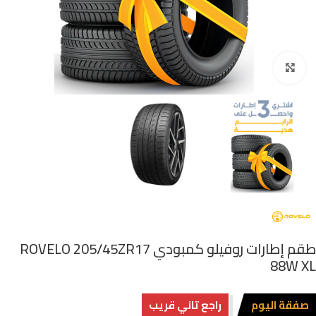
اضغط للتكبير
طقم إطارات روفيلو كمبودي ROVELO 205/45ZR17
88W XL
صفقة اليوم
راجع تاني قريب