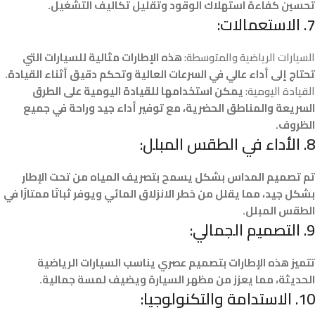
تحسين كفاءة استهلاك الوقود وتقليل تكاليف التشغيل.
7.
الاستعمالات:
السيارات الرياضية والمتوسطة:
هذه الإطارات مثالية للسيارات التي
تحتاج إلى أداء عالي في السرعات العالية وتحكم دقيق أثناء القيادة.
القيادة اليومية:
يمكن استخدامها للقيادة اليومية على الطرق
السريعة والمناطق الحضرية، مع توفير أداء جيد وراحة في جميع
الظروف.
8.
الأداء في الطقس المبلل:
تم تصميم المداس بشكل يسمح بتصريف المياه من تحت الإطار
بشكل جيد، مما يقلل من خطر الانزلاق المائي ويوفر ثباتًا ممتازًا في
الطقس المبلل.
9.
التصميم الجمالي:
تتميز هذه الإطارات بتصميم عصري يناسب السيارات الرياضية
الحديثة، مما يعزز من مظهر السيارة ويضيف لمسة جمالية.
10.
الاستدامة والتكنولوجيا: