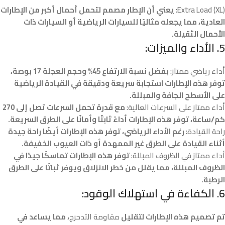
Extra Load (XL):
يعني أن الإطار مصمم لتحمل أحمال أكبر من الإطارات
العادية، مما يجعله مثاليًا للسيارات الرياضية أو السيارات ذات
الأحمال الثقيلة.
5.
الأداء والميزات:
أداء رياضي ممتاز:
بفضل نسبة الارتفاع 45% وحجم العجلة 17 بوصة،
توفر هذه الإطارات استجابة سريعة ودقيقة في القيادة الرياضية
على الأسطح الجافة والمبللة.
أداء ممتاز على السرعات العالية:
مع قدرة تحمل السرعات تصل إلى 270
كم/ساعة، توفر هذه الإطارات أداءً ثابتًا وأمانًا على الطرق السريعة.
راحة القيادة:
رغم الأداء الرياضي، توفر هذه الإطارات أيضًا راحة جيدة
أثناء القيادة على الطرق غير الممهدة أو ذات العيوب الخفيفة.
أداء ممتاز في الظروف المبللة:
توفر هذه الإطارات تماسكًا جيدًا في
الظروف المبللة، مما يقلل من خطر الانزلاق ويوفر ثباتًا على الطرق
الرطبة.
6.
الكفاءة في استهلاك الوقود:
تم تصميم هذه الإطارات لتقليل
مقاومة التدحرج
، مما يساعد في