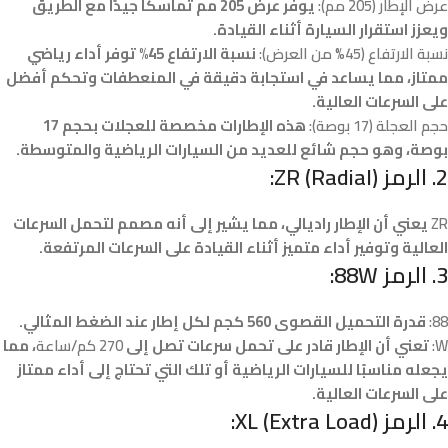
عرض الإطار (205 مم):
يوفر عرض 205 مم تماسكًا جيدًا مع الطريق
ويعزز استقرار السيارة أثناء القيادة.
نسبة الارتفاع (45% من العرض):
نسبة الارتفاع 45% توفر أداء رياضي
ممتاز، مما يساعد في استجابة دقيقة في المنعطفات وتحكم أفضل
على السرعات العالية.
حجم العجلة (17 بوصة):
هذه الإطارات مخصصة للعجلات بحجم 17
بوصة، وهو حجم شائع للعديد من السيارات الرياضية والمتوسطة.
2.
الرمز ZR (Radial):
ZR
يعني أن الإطار راديالي، مما يشير إلى أنه مصمم لتحمل السرعات
العالية وتوفير أداء متميز أثناء القيادة على السرعات المرتفعة.
3.
الرمز 88W:
88:
قدرة التحميل القصوى 560 كجم لكل إطار عند الضغط المثالي.
W:
تعني أن الإطار قادر على تحمل سرعات تصل إلى
270 كم/ساعة
، مما
يجعله مناسبًا للسيارات الرياضية أو تلك التي تحتاج إلى أداء ممتاز
على السرعات العالية.
4.
الرمز XL (Extra Load):