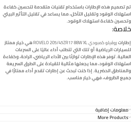
تم تصميم هذه الإطارات باستخدام تقنيات متقدمة لتحسين كفاءة
استهلاك الوقود وتقليل التآكل، مما يساعد في تقليل التأثير البيئي
وتحسين كفاءة استهلاك الوقود.
خلاصة:
إطارات
روڤيلو كمبودي ROVELO 205/45ZR17 88W XL
هي خيار ممتاز
للسيارات الرياضية أو تلك التي تتطلب أداء عاليًا على السرعات
العالية. توفر هذه الإطارات توازنًا بين الأداء الرياضي، الراحة، وكفاءة
استهلاك الوقود، مما يجعلها مثالية للقيادة على الطرق السريعة
والمناطق الحضرية. إذا كنت تبحث عن إطارات تقدم أداء ممتازًا في
جميع الظروف، فهي خيار مناسب.
معلومات إضافية
More Products