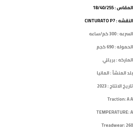
المقاس : 18/40/255
النقشه : CINTURATO P7
السرعه : 300 كم/ساعه
الحموله : 690 كجم
الماركه : بريللي
بلد المنشأ : المانيا
تاريخ الانتاج : 2023
Traction: A A
TEMPERATURE: A
Treadwear: 260