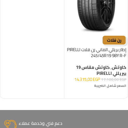
رن فلات
إطار بريللي الماني رن فلات PIRELLI
245/45R19 98Y R-F
كاوتش
,
كاوتش مقاس 19
بيريللي PIRELLI
14.315,00
EGP
17.100,00
EGP
السعر شامل الضريبة
إضافة إلى السلة
دعم فني وخدمة عملاء