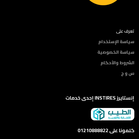
تعرف على
سياسة الإستخدام
سياسة الخصوصية
الشروط والأحكام
س و ج
إنستايرز INSTIRES إحدى خدمات
كلمونا على 01210888822