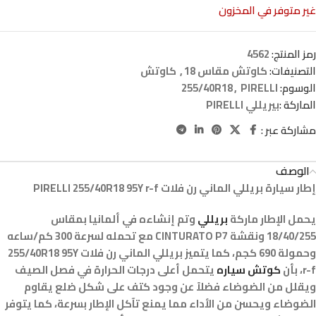
غير متوفر في المخزون
رمز المنتج:
4562
التصنيفات:
كاوتش مقاس 18
,
كاوتش
الوسوم:
PIRELLI
,
255/40R18
الماركة :
بيريللي PIRELLI
مشاركة عبر :
الوصف
إطار سيارة بريللي الماني رن فلات PIRELLI 255/40R18 95Y r-f
يحمل الإطار ماركة
بريللي
وتم إنشاءه في ألمانيا بمقاس
18/40/255 ونقشة CINTURATO P7 مع تحمله لسرعة 300 كم/ساعه
وحمولة 690 كجم، كما يتميز بريللي الماني رن فلات 255/40R18 95Y
r-f، بأن
كوتش سياره
يتحمل أعلى درجات الحرارة في فصل الصيف
ويقلل من الضوضاء فضلاً عن وجود كتف على شكل ضلع يقاوم
الضوضاء ويحسن من الأداء مما يمنع تآكل الإطار بسرعة، كما يتوفر