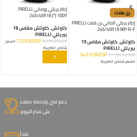
إطار بريللي روماني PIRELLI
رن فلات
245/45R18 (*) 100Y
إطار بريللي الماني رن فلات PIRELLI
كاوتش
,
كاوتش مقاس 18
245/45R19 98Y R-F
بيريللي PIRELLI
7.275,00
EGP
8.690,00
EGP
كاوتش
,
كاوتش مقاس 19
السعر
بيريللي PIRELLI
شامل الضريبة
14.315,00
EGP
17.100,00
EGP
إضافة إلى السلة
السعر شامل الضريبة
إضافة إلى السلة
دعم فني وخدمة عملاء
على مدار اليوم
نقداً