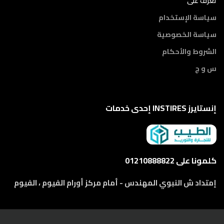
تعرف على
سياسة الإستخدام
سياسة الخصوصية
الشروط والأحكام
س و ج
إنستايرز INSTIRES إحدى خدمات
كلمونا على 01210888822
إمتداد ش النبوي المهندس - أمام مركز أورام الفيوم ، الفيوم