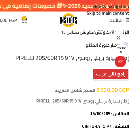
2026 ✨🎁 خصومات إضافية في سلة التسوق 🔥
Skip to navigation
Skip to main content
0
القائمة
EGP
0,00
الرئيسية
كاوتش
كاوتش مقاس 15
اضغط للتكبير
SOLD O
UT
إطار سيارة بريللي روسي PIRELLI 205/60R15 91V
HOT
راجع تاني قريب
3.220,00
EGP
السعر شامل الضريبة
إطار سيارة بريللي روسي PIRELLI 205/60R15 91V
المقاس : 15/60/205
النقشه : CINTURATO P1