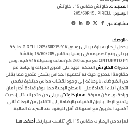
التصنيفات:
كاوتش مقاس 15
,
كاوتش
الوسوم:
PIRELLI
,
205/60R15
مشاركة عبر :
الوصف
يحمل لإطار سيارة بريللي روسي PIRELLI 205/60R15 91V ماركة
بريللي وتم تصميمه في روسيا بمقاس 15/60/205 ونقشة
CINTURATO P1 مع سرعة 240 كم/ساعه وحمولة 615 كجم، ومن
مميزات
الكاوتش
التحكم الجيد على الطرق المبللة والجافة مع
مقاومة التدحرج، حيث تم تصميم المداس بشكل متعرج مما يقلل
من الضوضاء، بالإضافة إلى وجود نقشات مداس مبتكرة تضمن
الأمان أثناء القيادة على الأسطح الرطبة مما يوفر قيادة أكثر أمان
وراحة، ويمكن معرفة
اسعار كاوتش بريلي
من متجر انستايرز، حيث
يتمتع الإطار بالوزن الخفيف بالإضافة إلى التقليل من انبعاث ثاني
أكسيد الكربون مع استهلاك أقل للوقود عند السرعات العالية.
لمزيد من الإطارات مقاس 15 التي تناسب سيارتكـ
أضغط هنا