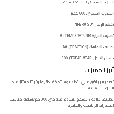
السرعة القصوى:
300 كم/ساعة
الحمولة القصوى:
800 كجم
نقشة الإطار:
NFERA SU1
تصنيف الحرارة (TEMPERATURE):
A
تصنيف التماسك (TRACTION):
AA
معدل التآكل (TREADWEAR):
300
أبرز المميزات:
تصميم رياضي عالي الأداء يوفر تحكمًا دقيقًا وثباتًا ممتازًا عند
السرعات العالية.
تصنيف سرعة
Y
يسمح بقيادة آمنة حتى 300 كم/ساعة، مناسب
للسيارات الرياضية والفاخرة.