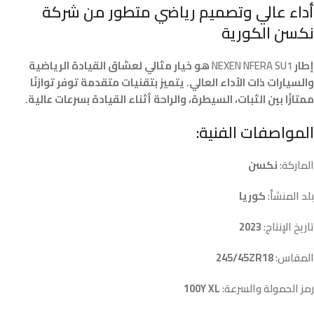
أداء عالي وتصميم رياضي متطور من شركة
نكسن الكورية
إطار
NEXEN NFERA SU1
هو خيار مثالي لعشاق القيادة الرياضية
والسيارات ذات الأداء العالي. يتميز بتقنيات متقدمة توفر توازنًا
ممتازًا بين الثبات، السيطرة، والراحة أثناء القيادة بسرعات عالية.
المواصفات الفنية:
الماركة:
نكسن
بلد المنشأ:
كوريا
تاريخ الإنتاج:
2023
المقاس:
245/45ZR18
رمز الحمولة والسرعة:
100Y XL