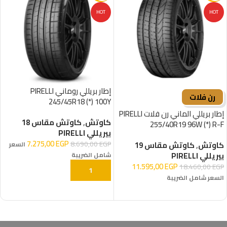
HOT
HOT
إطار بريللي روماني PIRELLI
رن فلات
245/45R18 (*) 100Y
إطار بريللي الماني رن فلات PIRELLI
كاوتش
,
كاوتش مقاس 18
255/40R19 96W (*) R-F
بيريللي PIRELLI
7.275,00
EGP
8.690,00
EGP
كاوتش
,
كاوتش مقاس 19
السعر
بيريللي PIRELLI
شامل الضريبة
11.595,00
EGP
18.460,00
EGP
إضافة إلى السلة
السعر شامل الضريبة
إضافة إلى السلة