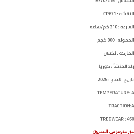
المقاس : 16/70/215
النقشه : CP671
السرعه : 210 كم/ساعه
الحموله : 800 كجم
الماركه : نكسن
بلد المنشأ : كوريا
تاريخ الانتاج : 2025
TEMPERATURE: A
TRACTION:A
TREDWEAR : 460
غير متوفر في المخزون