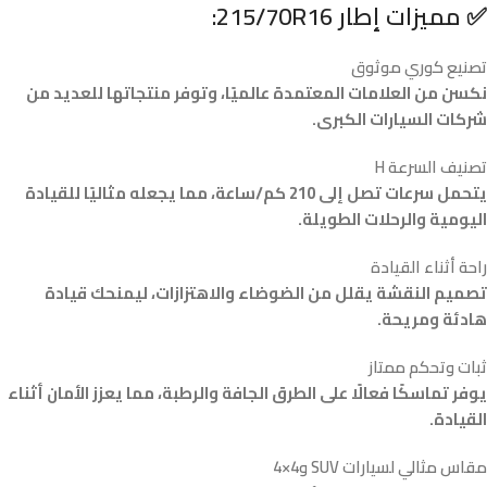
✅ مميزات إطار 215/70R16:
تصنيع كوري موثوق
نكسن من العلامات المعتمدة عالميًا، وتوفر منتجاتها للعديد من
شركات السيارات الكبرى.
تصنيف السرعة H
يتحمل سرعات تصل إلى 210 كم/ساعة، مما يجعله مثاليًا للقيادة
اليومية والرحلات الطويلة.
راحة أثناء القيادة
تصميم النقشة يقلل من الضوضاء والاهتزازات، ليمنحك قيادة
هادئة ومريحة.
ثبات وتحكم ممتاز
يوفر تماسكًا فعالًا على الطرق الجافة والرطبة، مما يعزز الأمان أثناء
القيادة.
مقاس مثالي لسيارات SUV و4×4