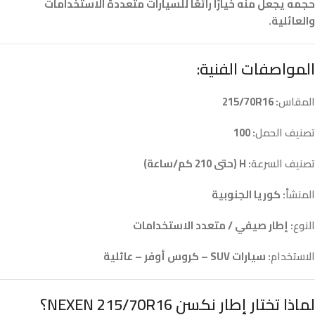
حجمه يجعل منه خيارًا رائعًا للسيارات متعددة الاستخدامات
والعائلية.
المواصفات الفنية:
المقاس
: 215/70R16
تصنيف الحمل
: 100
تصنيف السرعة
: H (حتى 210 كم/ساعة)
المنشأ
: كوريا الجنوبية
النوع
: إطار صيفي / متعدد الاستخدامات
الاستخدام
: سيارات SUV – كروس أوفر – عائلية
لماذا تختار إطار نكسن NEXEN 215/70R16؟