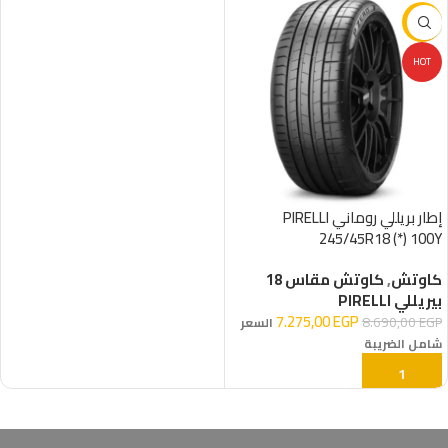
-16%
HOT
إطار بريللي روماني PIRELLI
245/45R18 (*) 100Y
كاوتش
,
كاوتش مقاس 18
بيريللي PIRELLI
7.275,00
EGP
8.690,00
EGP
السعر
شامل الضريبة
إضافة إلى السلة