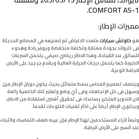
COMFORT AS-1.
مميزات الإطار:
هو
كاوتش سيارات
متعدد الاغراض تم تصنيعه في المصانع الحديثة
فى تايواند بجودة ممتازة وتكلفة منخفضة ويوفر راحة وهدوء
للسائق عند القيادة، وهذا الاطار رياضي صيفي يتحمل السرعات
الكبيرة كما يتحمل درجات الحرارة العالية ويقدم جر جيد على الأرض
الجافة الوعرة.
ويتصف تصميم المداس بنمط متماثل بحيث يكون دوران الإطار مرن
وسهل فى كل الإتجاهات وفى أي وضع وتعتبر تلك الخاصية رائعة
لان التدوير المتكرر يساعدك فى تحقيق أقصى استفادة من الاطار،
ويحتوى الإطار أيضاً على اكثر تقنيات النتوءات تقدماً.
وتبعاً لآراء المستخدمين لهذا الإطار فإن عيبه ضعف التماسك والثبات
عند السير على الأرض الرطبة.