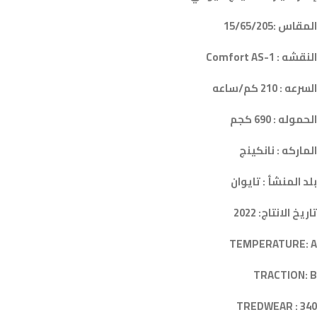
المقاس :15/65/205
النقشه : Comfort AS-1
السرعه : 210 كم/ساعه
الحموله : 690 كجم
الماركه : نانكينج
بلد المنشأ : تايوان
تاريخ الانتاج: 2022
TEMPERATURE: A
TRACTION: B
TREDWEAR : 340