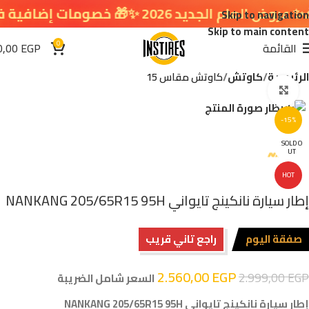
ام الجديد 2026 ✨🎁 خصومات إضافية في سلة التسوق 🔥
Skip to navigation
Skip to main content
0
القائمة
EGP
0,00
الرئيسية
كاوتش
كاوتش مقاس 15
اضغط للتكبير
-15%
SOLD O
UT
HOT
إطار سيارة نانكينج تايواني NANKANG 205/65R15 95H
صفقة اليوم
راجع تاني قريب
2.560,00
EGP
2.999,00
EGP
السعر شامل الضريبة
إطار سيارة نانكينج تايواني NANKANG 205/65R15 95H