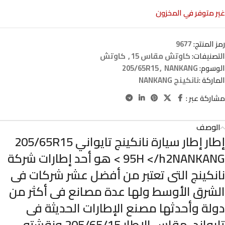
غير متوفر في المخزون
رمز المنتج:
9677
التصنيفات:
كاوتش مقاس 15
,
كاوتش
الوسوم:
NANKANG
,
205/65R15
الماركة :
نانكينج NANKANG
مشاركة عبر :
الوصف
إطار إطار سيارة نانكينج تايواني 205/65R15
95H </h2NANKANG > هو أحد إطارات شركة
نانكينج التى تعتبر من أفضل عشر شركات فى
الشرق الأوسط ولها عدة مصانع فى أكثر من
دولة وأحدثها مصنع الإطارات الحديثة فى
تايواند، مقاس الإطار 205/65/15 ونقشته