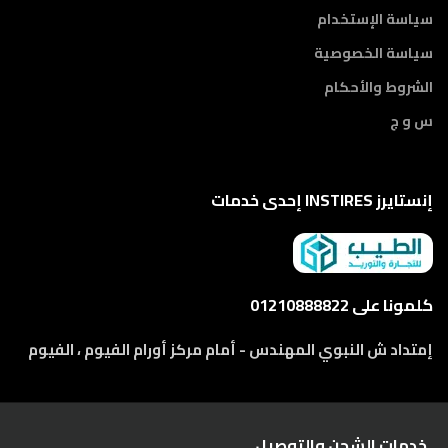
سياسة الإستخدام
سياسة الخصوصية
الشروط والأحكام
س و ج
إنستايرز INSTIRES إحدى خدمات
كلمونا على 01210888822
إمتداد ش النبوي المهندس - أمام مركز أورام الفيوم ، الفيوم
خدمات الشحن والتوصيل