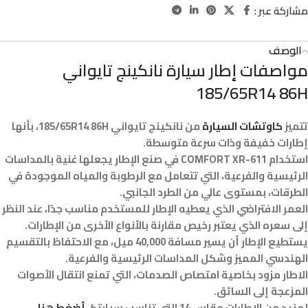
مشاركة عبر :
الوصف
مواصفات إطار سيارة نانكينج تايواني
185/65R14 86H
تتميز
كاوتشات السيارة
من نانكينج تايواني 185/65R14 86H، بأنها
إطارات خفيفة وذات سرعة متوسطة.
استخدام COMFORT XR-611 في صنع الإطار يجعلها غنية بالمداسات
الرئيسية والفرعية، التي تتعامل مع الرطوبة والمياه الموجودة في
الطرقات، بمستوى عالي من الطرد الجانبي.
العمر الافتراضي الذي يعطيه الإطار للمستخدم مناسب جدًا، عند النظر
إلى سعره الذي يعتبر رخيص مقارنة بالأنواع الأخرى من الإطارات.
يستطيع الإطار أن يسير مسافة 40,000 ميل، مع الاحتفاظ بالتقسيم
الهندسي المميز وشكل المداسات الرئيسية والفرعية.
الاطار مزود بخاصية امتصاص الصدمات، التي تمنع انتقال الأصوات
المزعجة إلى السائق.
لمزيد من الإطارات مقاس 14 التي تناسب سيارتكـ
أضغط هنا