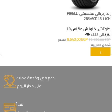
إطار بريللي مكسيكي PIRELLI
265/60R18 110H
كاوتش
,
كاوتش مقاس 18
بيريللي PIRELLI
8.640,00
EGP
12.150,00
EGP
السعر
شامل الضريبة
إضافة إلى السلة
دعم فني وخدمة عملاء
على مدار اليوم
نقداً