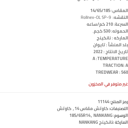
المقاس: 14/65/185
النقشه:
Rollnex-OL SP-9
السرعة: 210 كم/ساعه
الحموله: 530 كجم.
الماركه : نانكينج
بلد المنشأ : تايوان
تاريخ الانتاج : 2022
A :TEMPERATURE
TRACTION: A
TREDWEAR : 560
غير متوفر في المخزون
رمز المنتج:
11144
التصنيفات:
كاوتش مقاس 14
,
كاوتش
الوسوم:
NANKANG
,
185/65R14
الماركة :
نانكينج NANKANG