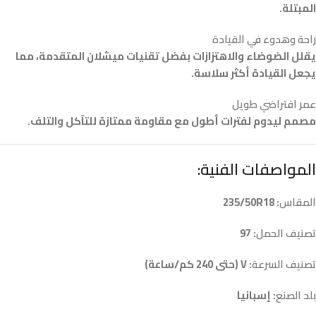
المبتلة.
راحة وهدوء في القيادة
يقلل الضوضاء والاهتزازات بفضل تقنيات ميشلان المتقدمة، مما
يجعل القيادة أكثر سلاسة.
عمر افتراضي طويل
مصمم ليدوم لفترات أطول مع مقاومة ممتازة للتآكل والتلف.
المواصفات الفنية:
المقاس
: 235/50R18
تصنيف الحمل
: 97
تصنيف السرعة
: V (حتى 240 كم/ساعة)
بلد الصنع
: إسبانيا