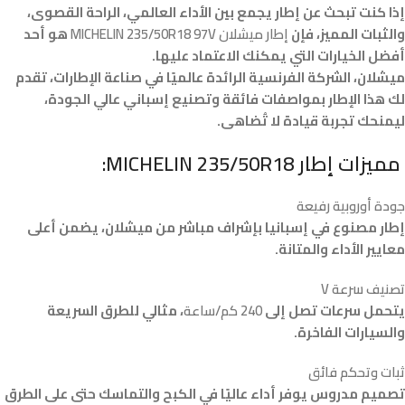
إذا كنت تبحث عن إطار يجمع بين الأداء العالمي، الراحة القصوى،
والثبات المميز، فإن
إطار ميشلان MICHELIN 235/50R18 97V
هو أحد
أفضل الخيارات التي يمكنك الاعتماد عليها.
ميشلان، الشركة الفرنسية الرائدة عالميًا في صناعة الإطارات، تقدم
لك هذا الإطار بمواصفات فائقة وتصنيع إسباني عالي الجودة،
ليمنحك تجربة قيادة لا تُضاهى.
مميزات إطار MICHELIN 235/50R18:
جودة أوروبية رفيعة
إطار مصنوع في إسبانيا بإشراف مباشر من ميشلان، يضمن أعلى
معايير الأداء والمتانة.
تصنيف سرعة V
يتحمل سرعات تصل إلى
240 كم/ساعة
، مثالي للطرق السريعة
والسيارات الفاخرة.
ثبات وتحكم فائق
تصميم مدروس يوفر أداء عاليًا في الكبح والتماسك حتى على الطرق