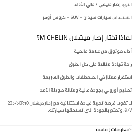
النوع
: إطار صيفي / عالي الأداء
الاستخدام
: سيارات سيدان – SUV – كروس أوفر
لماذا تختار إطار ميشلان MICHELIN؟
أداء موثوق من علامة عالمية
راحة قيادة مثالية على كل الطرق
استقرار ممتاز في المنعطفات والطرق السريعة
تصنيع أوروبي بجودة عالية ومتانة طويلة الأمد
لا تفوت فرصة تجربة قيادة استثنائية مع
إطار ميشلان 235/50R18
97V
، وتمتع بالجودة التي تستحقها سيارتك.
معلومات إضافية