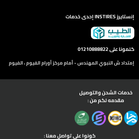
إنستايرز INSTIRES إحدى خدمات
كلمونا على 01210888822
إمتداد ش النبوي المهندس - أمام مركز أورام الفيوم ، الفيوم
خدمات الشحن والتوصيل
مقدمه لكم من :
كونوا على تواصل معنا :