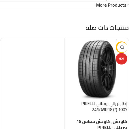
More Products
منتجات ذات صلة
-16%
HOT
إطار بريللي روماني PIRELLI
245/45R18 (*) 100Y
كاوتش
,
كاوتش مقاس 18
بيريللي PIRELLI